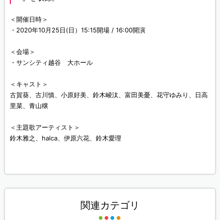
＜開催日時＞
・2020年10月25日(日）15:15開場 / 16:00開演
＜会場＞
・サンシティ越谷 大ホール
＜キャスト＞
古賀葵、古川慎、小原好美、鈴木崚汰、富田美憂、花守ゆみり、日高
里菜、青山穣
＜主題歌アーティスト＞
鈴木雅之、halca、伊原六花、鈴木愛理
関連カテゴリ