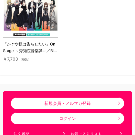
「かぐや様は告らせたい」On
Stage ～秀知院音楽譚～／Blu-
ray【完全生産限定版】
￥7,700
（税込）
新規会員・メルマガ登録
ログイン
注文履歴
お気に入りリスト