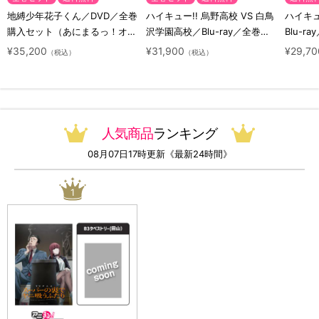
地縛少年花子くん／DVD／全巻
ハイキュー!! 烏野高校 VS 白鳥
ハイキュー
購入セット（あにまるっ！オリ
沢学園高校／Blu-ray／全巻セ
Blu-ra
ジナル特典付き・送料無料）
ット（初回生産限定・アニまる
ト（初
¥35,200
¥31,900
¥29,70
（税込）
（税込）
っ！オリジナル特典付き・送料
料）
無料）
人気商品
ランキング
08月07日17時更新《最新24時間》
1