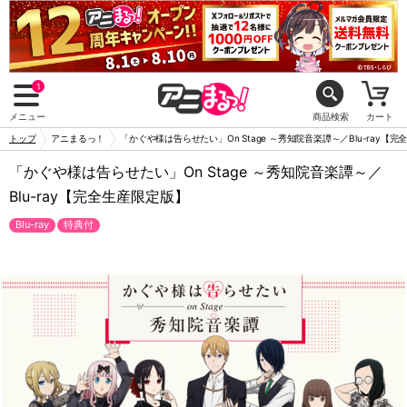
1
メニュー
商品検索
カート
トップ
アニまるっ！
「かぐや様は告らせたい」On Stage ～秀知院音楽譚～／Blu-ray【
「かぐや様は告らせたい」On Stage ～秀知院音楽譚～／
Blu-ray【完全生産限定版】
Blu-ray
特典付