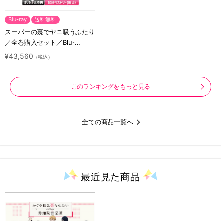
Blu-ray
送料無料
スーパーの裏でヤニ吸うふたり
／全巻購入セット／Blu-
ray（アニまるっ！オリジナル
¥43,560
（税込）
特典付き・送料無料）
このランキングをもっと見る
全ての商品一覧へ
最近見た
商品