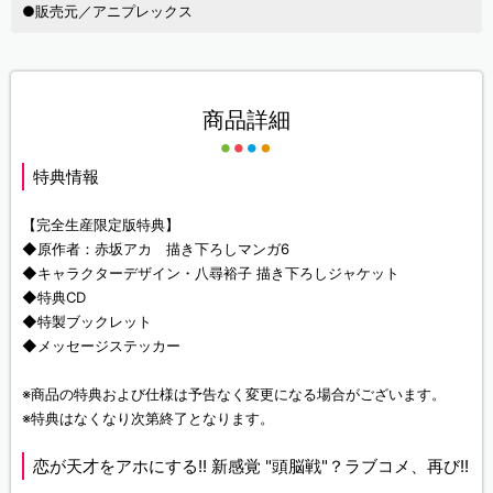
●販売元／アニプレックス
商品詳細
特典情報
【完全生産限定版特典】
◆原作者：赤坂アカ 描き下ろしマンガ6
◆キャラクターデザイン・八尋裕子 描き下ろしジャケット
◆特典CD
◆特製ブックレット
◆メッセージステッカー
※商品の特典および仕様は予告なく変更になる場合がございます。
※特典はなくなり次第終了となります。
恋が天才をアホにする!! 新感覚 "頭脳戦"？ラブコメ、再び!!