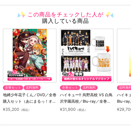
この商品をチェックした人が
購入している商品
全巻セット
送料無料
全巻セット
送料無料
送料無
地縛少年花子くん／DVD／全巻
ハイキュー!! 烏野高校 VS 白鳥
ハイキュー
購入セット（あにまるっ！オリ
沢学園高校／Blu-ray／全巻セ
Blu-ra
ジナル特典付き・送料無料）
ット（初回生産限定・アニまる
ト（初
¥35,200
¥31,900
¥29,70
（税込）
（税込）
っ！オリジナル特典付き・送料
料）
無料）