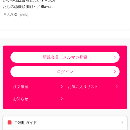
たちの恋愛頭脳戦～／Blu-ray
／6巻(完全生産限定版)
￥7,700
（税込）
新規会員・メルマガ登録
ログイン
注文履歴
お気に入りリスト
お知らせ
ご利用ガイド