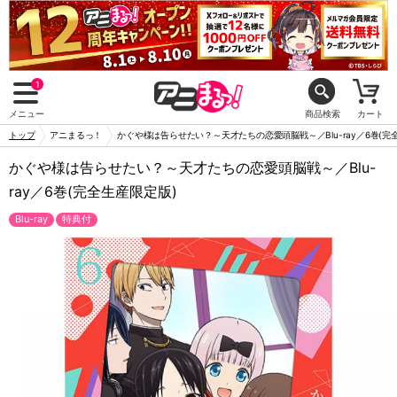
1
メニュー
商品検索
カート
トップ
アニまるっ！
かぐや様は告らせたい？～天才たちの恋愛頭脳戦～／Blu-ray／6巻(完
かぐや様は告らせたい？～天才たちの恋愛頭脳戦～／Blu-
ray／6巻(完全生産限定版)
Blu-ray
特典付