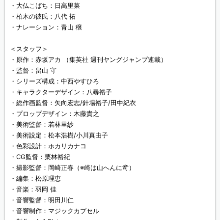
・大仏こばち：日高里菜
・柏木の彼氏：八代 拓
・ナレーション：青山 穣
＜スタッフ＞
・原作：赤坂アカ （集英社 週刊ヤングジャンプ連載）
・監督：畠山 守
・シリーズ構成：中西やすひろ
・キャラクターデザイン：八尋裕子
・総作画監督：矢向宏志/針場裕子/田中紀衣
・プロップデザイン：木藤貴之
・美術監督：若林里紗
・美術設定：松本浩樹/小川真由子
・色彩設計：ホカリカナコ
・CG監督：栗林裕紀
・撮影監督：岡崎正春（※崎は山へんに竒）
・編集：松原理恵
・音楽：羽岡 佳
・音響監督：明田川仁
・音響制作：マジックカプセル