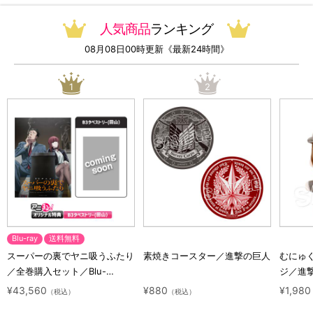
人気商品
ランキング
08月08日00時更新《最新24時間》
1
2
Blu-ray
送料無料
スーパーの裏でヤニ吸うふたり
素焼きコースター／進撃の巨人
むにゅ
／全巻購入セット／Blu-
ジ／進
ray（アニまるっ！オリジナル
ラクタ
¥43,560
¥880
¥1,980
（税込）
（税込）
特典付き・送料無料）