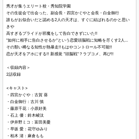
秀才が集うエリート校・秀知院学園
その生徒会で出会った、副会長・四宮かぐやと会長・白金御行
誰もがお似合いだと認める2人の天才は、すぐに結ばれるのかと思い
きや
高すぎるプライドが邪魔をして告白できずにいた!!
"如何に相手に告白させるか"という恋愛頭脳戦に知略を尽くす2人…
その類い稀なる知性が熱暴走!!もはやコントロール不可能!!
恋が天才をアホにする!! 新感覚 "頭脳戦"？ラブコメ、再び!!
＜収録内容＞
2話収録
<キャスト>
・四宮かぐや：古賀 葵
・白金御行：古川 慎
・藤原千花：小原好美
・石上 優：鈴木崚汰
・伊井野ミコ：富田美憂
・早坂 愛：花守ゆみり
・柏木 渚：麻倉もも