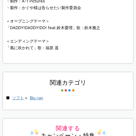
・制作：A-1 Pictures
・製作：かぐや様は告らせたい製作委員会
＜オープニングテーマ＞
「DADDY!DADDY!DO! feat.鈴木愛理」歌：鈴木雅之
＜エンディングテーマ＞
「風に吹かれて」歌：福原 遥
関連カテゴリ
ソフト
>
Blu-ray
関連する
キャンペーン・特集