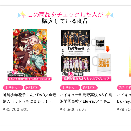
この商品をチェックした人が
購入している商品
全巻セット
送料無料
全巻セット
送料無料
送料無
地縛少年花子くん／DVD／全巻
ハイキュー!! 烏野高校 VS 白鳥
ハイキュー
購入セット（あにまるっ！オリ
沢学園高校／Blu-ray／全巻セ
Blu-ra
ジナル特典付き・送料無料）
ット（初回生産限定・アニまる
ト（初
¥35,200
¥31,900
¥29,70
（税込）
（税込）
っ！オリジナル特典付き・送料
料）
無料）