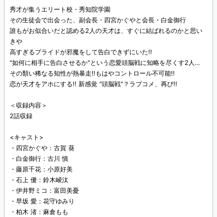
秀才が集うエリート校・秀知院学園
その生徒会で出会った、副会長・四宮かぐやと会長・白金御行
誰もがお似合いだと認める2人の天才は、すぐに結ばれるのかと思い
きや
高すぎるプライドが邪魔をして告白できずにいた!!
"如何に相手に告白させるか"という恋愛頭脳戦に知略を尽くす2人…
その類い稀なる知性が熱暴走!!もはやコントロール不可能!!
恋が天才をアホにする!! 新感覚 "頭脳戦"？ラブコメ、再び!!
＜収録内容＞
2話収録
<キャスト>
・四宮かぐや：古賀 葵
・白金御行：古川 慎
・藤原千花：小原好美
・石上 優：鈴木崚汰
・伊井野ミコ：富田美憂
・早坂 愛：花守ゆみり
・柏木 渚：麻倉もも