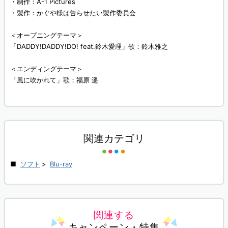
・制作：A-1 Pictures
・製作：かぐや様は告らせたい製作委員会
＜オープニングテーマ＞
「DADDY!DADDY!DO! feat.鈴木愛理」歌：鈴木雅之
＜エンディングテーマ＞
「風に吹かれて」歌：福原 遥
関連カテゴリ
ソフト
>
Blu-ray
関連する
キャンペーン・特集