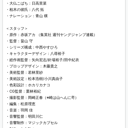
・大仏こばち：日高里菜
・柏木の彼氏：八代 拓
・ナレーション：青山 穣
＜スタッフ＞
・原作：赤坂アカ （集英社 週刊ヤングジャンプ連載）
・監督：畠山 守
・シリーズ構成：中西やすひろ
・キャラクターデザイン：八尋裕子
・総作画監督：矢向宏志/針場裕子/田中紀衣
・プロップデザイン：木藤貴之
・美術監督：若林里紗
・美術設定：松本浩樹/小川真由子
・色彩設計：ホカリカナコ
・CG監督：栗林裕紀
・撮影監督：岡崎正春（※崎は山へんに竒）
・編集：松原理恵
・音楽：羽岡 佳
・音響監督：明田川仁
・音響制作：マジックカプセル