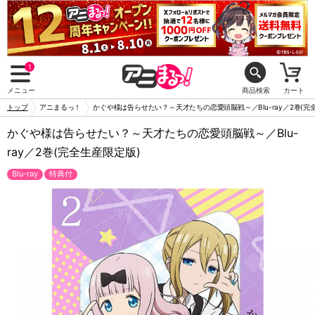
1
メニュー
商品検索
カート
トップ
アニまるっ！
かぐや様は告らせたい？～天才たちの恋愛頭脳戦～／Blu-ray／2巻(完
かぐや様は告らせたい？～天才たちの恋愛頭脳戦～／Blu-
ray／2巻(完全生産限定版)
Blu-ray
特典付