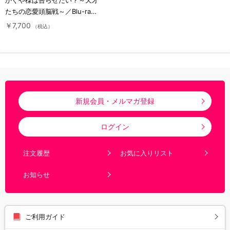
たちの恋愛頭脳戦～／Blu-ray
／2巻(完全生産限定版)
￥7,700
（税込）
新規会員・メルマガ登録
ログイン
注文履歴
お気に入りリスト
お知らせ
ご利用ガイド