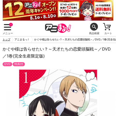
1
メニュー
商品検索
カート
トップ
アニまるっ！
かぐや様は告らせたい？～天才たちの恋愛頭脳戦～／DVD／1巻(完全生
かぐや様は告らせたい？～天才たちの恋愛頭脳戦～／DVD
／1巻(完全生産限定版)
DVD
特典付