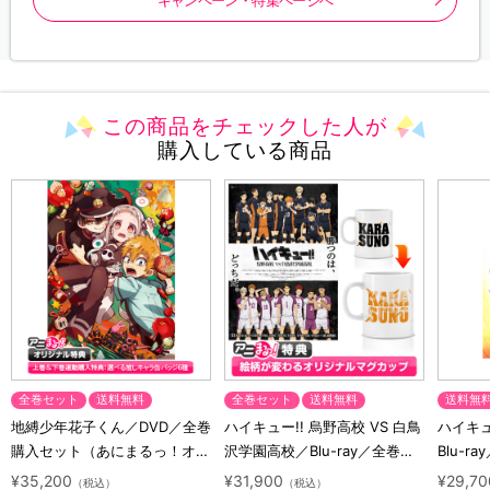
この商品をチェックした人が
購入している商品
全巻セット
送料無料
全巻セット
送料無料
送料無
地縛少年花子くん／DVD／全巻
ハイキュー!! 烏野高校 VS 白鳥
ハイキュー
購入セット（あにまるっ！オリ
沢学園高校／Blu-ray／全巻セ
Blu-ra
ジナル特典付き・送料無料）
ット（初回生産限定・アニまる
ト（初
¥35,200
¥31,900
¥29,70
（税込）
（税込）