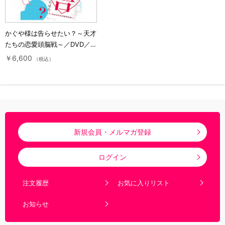
かぐや様は告らせたい？～天才
たちの恋愛頭脳戦～／DVD／1
巻(完全生産限定版)
￥6,600
（税込）
新規会員・メルマガ登録
ログイン
注文履歴
お気に入りリスト
お知らせ