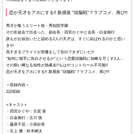
恋が天才をアホにする!! 新感覚 "頭脳戦"？ラブコメ、再び!!
秀才が集うエリート校・秀知院学園
その生徒会で出会った、副会長・四宮かぐやと会長・白金御行
誰もがお似合いだと認める2人の天才は、すぐに結ばれるのかと思い
きや
高すぎるプライドが邪魔をして告白できずにいた!!
"如何に相手に告白させるか"という恋愛頭脳戦に知略を尽くす2人…
その類い稀なる知性が熱暴走!!もはやコントロール不可能!!
恋が天才をアホにする!! 新感覚 "頭脳戦"？ラブコメ、再び!!
＜収録内容＞
2話収録
<キャスト>
・四宮かぐや：古賀 葵
・白金御行：古川 慎
・藤原千花：小原好美
・石上 優：鈴木崚汰