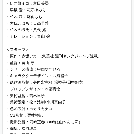
・伊井野ミコ：富田美憂
・早坂 愛：花守ゆみり
・柏木 渚：麻倉もも
・大仏こばち：日高里菜
・柏木の彼氏：八代 拓
・ナレーション：青山 穣
＜スタッフ＞
・原作：赤坂アカ （集英社 週刊ヤングジャンプ連載）
・監督：畠山 守
・シリーズ構成：中西やすひろ
・キャラクターデザイン：八尋裕子
・総作画監督：矢向宏志/針場裕子/田中紀衣
・プロップデザイン：木藤貴之
・美術監督：若林里紗
・美術設定：松本浩樹/小川真由子
・色彩設計：ホカリカナコ
・CG監督：栗林裕紀
・撮影監督：岡崎正春（※崎は山へんに竒）
・編集：松原理恵