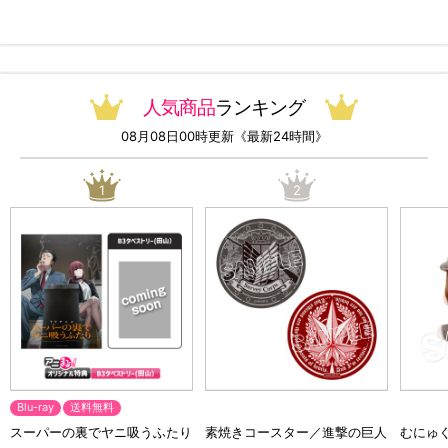
っ！オリジナル特典付き・送料
料）
無料）
人気商品
ランキング
08月08日00時更新《最新24時間》
1
2
Blu-ray
送料無料
スーパーの裏でヤニ吸うふたり
素焼きコースター／進撃の巨人
むにゅ