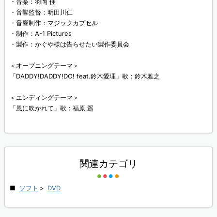
・音楽：羽岡 佳
・音響監督：明田川仁
・音響制作：マジックカプセル
・制作：A-1 Pictures
・製作：かぐや様は告らせたい製作委員会
＜オープニングテーマ＞
「DADDY!DADDY!DO! feat.鈴木愛理」歌：鈴木雅之
＜エンディングテーマ＞
「風に吹かれて」歌：福原 遥
関連カテゴリ
ソフト
>
DVD