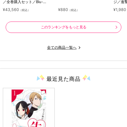
／全巻購入セット／Blu-
ジ／進
ray（アニまるっ！オリジナル
ラクタ
¥43,560
¥880
¥1,980
（税込）
（税込）
特典付き・送料無料）
このランキングをもっと見る
全ての商品一覧へ
最近見た
商品