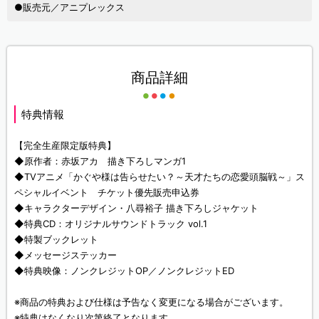
●販売元／アニプレックス
商品詳細
特典情報
【完全生産限定版特典】
◆原作者：赤坂アカ 描き下ろしマンガ1
◆TVアニメ「かぐや様は告らせたい？～天才たちの恋愛頭脳戦～」ス
ペシャルイベント チケット優先販売申込券
◆キャラクターデザイン・八尋裕子 描き下ろしジャケット
◆特典CD：オリジナルサウンドトラック vol.1
◆特製ブックレット
◆メッセージステッカー
◆特典映像：ノンクレジットOP／ノンクレジットED
※商品の特典および仕様は予告なく変更になる場合がございます。
※特典はなくなり次第終了となります。