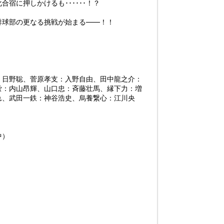
宿に押しかけるも･･････！？
排球部の更なる挑戦が始まる――！！
：日野聡、菅原孝支：入野自由、田中龍之介：
蛍：内山昂輝、山口忠：斉藤壮馬、縁下力：増
れ、武田一鉄：神谷浩史、烏養繋心：江川央
中）