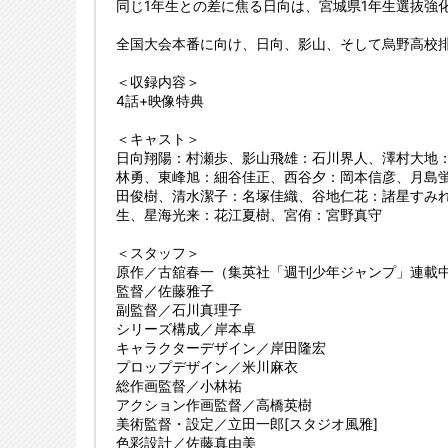
同じ1年生との差に焦る日向は、宮城県1年生選抜強化合
全国大会本番に向け、日向、影山、そして烏野高校
＜収録内容＞
4話+映像特典
＜キャスト＞
日向翔陽：村瀬歩、影山飛雄：石川界人、澤村大地
林勇、東峰旭：細谷佳正、西谷夕：岡本信彦、月島
田俊樹、清水潔子：名塚佳織、谷地仁花：諸星すみ
生、星海光来：花江夏樹、宮侑：宮野真守
＜スタッフ＞
原作／古舘春一（集英社「週刊少年ジャンプ」連載
監督／佐藤雅子
副監督／石川真理子
シリーズ構成／岸本卓
キャラクターデザイン／岸田隆宏
プロップデザイン／米川麻衣
総作画監督／小林祐
アクション作画監督／高橋英樹
美術監督・設定／立田一郎[スタジオ風雅]
色彩設計／佐藤真由美