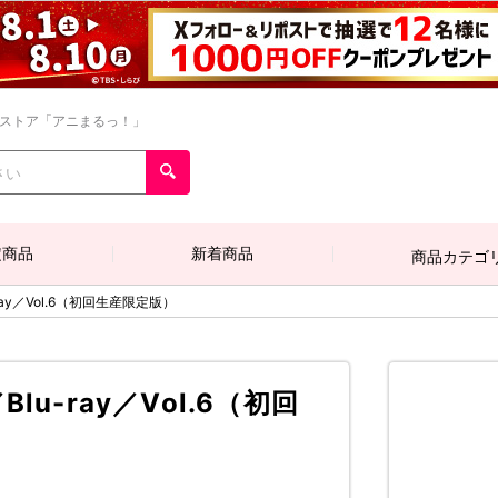
ンストア「アニまるっ！」
定商品
新着商品
商品カテゴ
-ray／Vol.6（初回生産限定版）
Blu-ray／Vol.6（初回