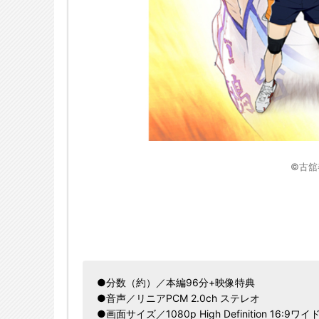
©古舘
●分数（約）／本編96分+映像特典
●音声／リニアPCM 2.0ch ステレオ
●画面サイズ／1080p High Definition 16:9