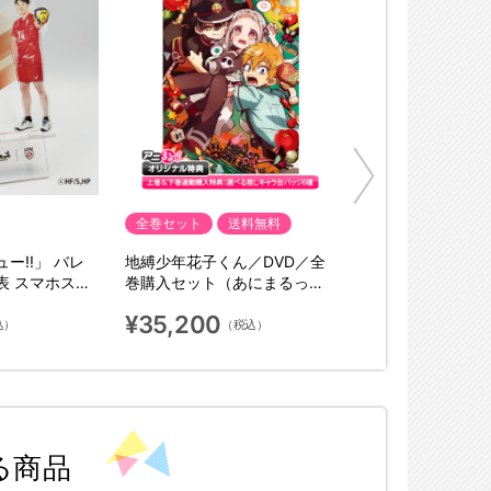
全巻セット
送料無料
ー!!」 バレ
地縛少年花子くん／DVD／全
表 スマホスタ
巻購入セット（あにまるっ！
オリジナル特典付き・送料無
¥35,200
料）
込）
（税込）
る商品