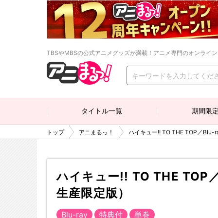
TBSやMBSの公式アニメグッズが満載！アニメ専門のオンライ
タイトル一覧
期間限
トップ
アニまるっ！
ハイキュー!! TO THE TOP／Blu
ハイキュー!! TO THE TOP／
生産限定版）
Blu-ray
特典付
単巻