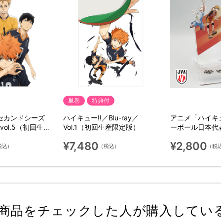
単巻
特典付
 セカンドシーズ
ハイキュー!!／Blu-ray／
アニメ「ハイキュ
／vol.5（初回生産
Vol.1（初回生産限定版）
ーボール日本代
ンド
¥7,480
¥2,800
税込）
（税込）
（税
商品をチェックした人が購入してい