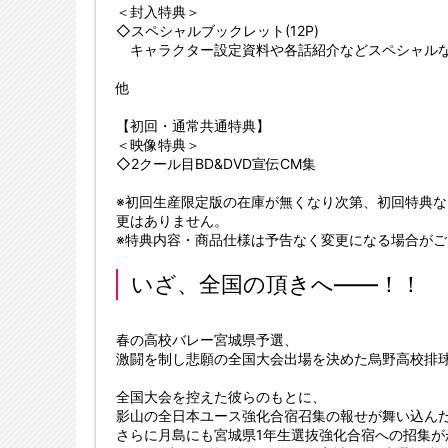
＜封入特典＞
◇スペシャルブックレット(12P)
キャラクター設定資料や各話紹介などスペシャルな
他
【初回・通常共通特典】
＜映像特典＞
◇2クール目BD&DVD宣伝CM集
※初回生産限定版の在庫が無くなり次第、初回特典
更はありません。
※特典内容・商品仕様は予告なく変更になる場合が
いざ、全国の頂きへ――！！
春の高校バレー宮城県予選、
激闘を制し悲願の全国大会出場を決めた烏野高校排
全国大会を控えた彼らのもとに、
影山の全日本ユース強化合宿召集の報せが舞い込ん
さらに月島にも宮城県1年生選抜強化合宿への招集が