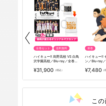
全巻セット
送料無料
単巻
ュー!! ゴミ捨て
ハイキュー!! 烏野高校 VS 白鳥
ハイキュー!!
lu-ray【豪華版】
沢学園高校／Blu-ray／全巻セ
ン／Blu-ray
ット（初回生産限定・アニま
限定版）
0
¥31,900
¥7,480
るっ！オリジナル特典付き・
（税込）
（税込）
（
送料無料）
この