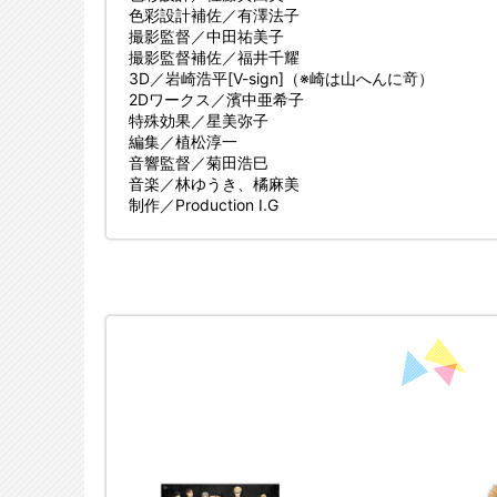
色彩設計補佐／有澤法子
撮影監督／中田祐美子
撮影監督補佐／福井千耀
3D／岩崎浩平[V-sign]（※崎は山へんに竒）
2Dワークス／濱中亜希子
特殊効果／星美弥子
編集／植松淳一
音響監督／菊田浩巳
音楽／林ゆうき、橘麻美
制作／Production I.G