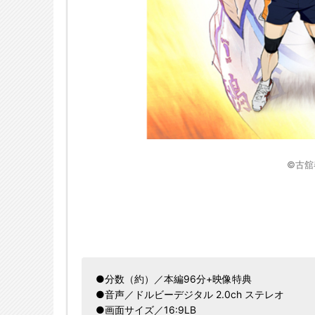
©古舘
●分数（約）／本編96分+映像特典
●音声／ドルビーデジタル 2.0ch ステレオ
●画面サイズ／16:9LB