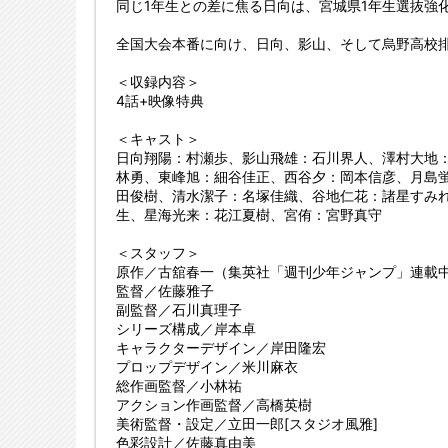
同じ1年生との差に焦る日向は、宮城県1年生選抜強化合
全国大会本番に向け、日向、影山、そして烏野高校
＜収録内容＞
4話+映像特典
＜キャスト＞
日向翔陽：村瀬歩、影山飛雄：石川界人、澤村大地
林勇、東峰旭：細谷佳正、西谷夕：岡本信彦、月島
田俊樹、清水潔子：名塚佳織、谷地仁花：諸星すみ
生、星海光来：花江夏樹、宮侑：宮野真守
＜スタッフ＞
原作／古舘春一（集英社「週刊少年ジャンプ」連載
監督／佐藤雅子
副監督／石川真理子
シリーズ構成／岸本卓
キャラクターデザイン／岸田隆宏
プロップデザイン／米川麻衣
総作画監督／小林祐
アクション作画監督／高橋英樹
美術監督・設定／立田一郎[スタジオ風雅]
色彩設計／佐藤真由美