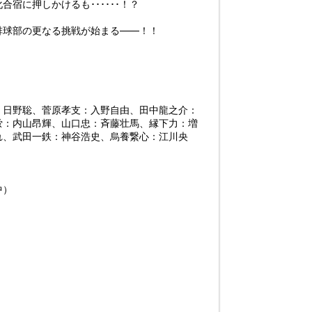
宿に押しかけるも･･････！？
排球部の更なる挑戦が始まる――！！
：日野聡、菅原孝支：入野自由、田中龍之介：
蛍：内山昂輝、山口忠：斉藤壮馬、縁下力：増
れ、武田一鉄：神谷浩史、烏養繋心：江川央
中）