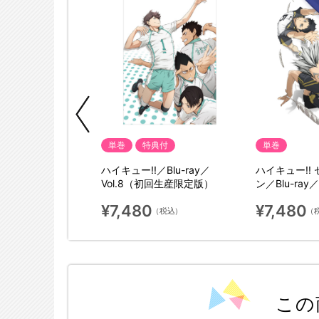
単巻
特典付
単巻
! セカンドシーズ
ハイキュー!!／Blu-ray／
ハイキュー!!
ay／vol.5（初回生産
Vol.8（初回生産限定版）
ン／Blu-ray
限定版）
¥7,480
¥7,480
（税込）
（税込）
（
この