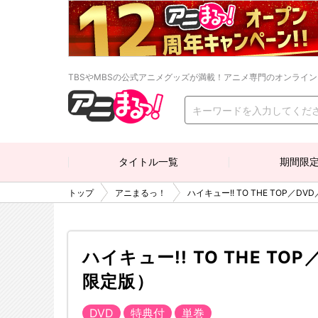
TBSやMBSの公式アニメグッズが満載！アニメ専門のオンライ
タイトル一覧
期間限
トップ
アニまるっ！
ハイキュー!! TO THE TOP／D
ハイキュー!! TO THE TO
限定版）
DVD
特典付
単巻