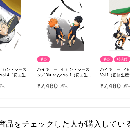
単巻
単巻
特典付
 セカンドシーズ
ハイキュー!! セカンドシーズ
ハイキュー!!／Bl
／vol.4（初回生産
ン／Blu-ray／vol.1（初回生産
Vol.1（初回生
限定版）
¥7,480
¥7,480
税込）
（税込）
（税
商品をチェックした人が購入してい