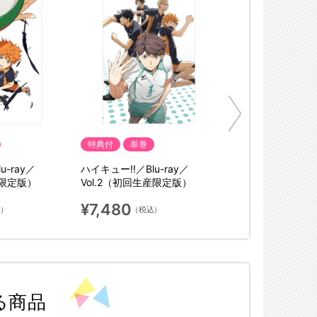
特典付
単巻
u-ray／
ハイキュー!!／Blu-ray／
産限定版）
Vol.2（初回生産限定版）
¥7,480
込）
（税込）
る商品