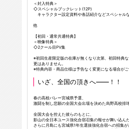
＜封入特典＞
◇スペシャルブックレット(12P)
キャラクター設定資料や各話紹介などスペシャルな
他
【初回・通常共通特典】
＜映像特典＞
◇2クール目PV集
※初回生産限定版の在庫が無くなり次第、初回特典
更はありません。
※特典内容・商品仕様は予告なく変更になる場合が
いざ、全国の頂きへ――！！
春の高校バレー宮城県予選、
激闘を制し悲願の全国大会出場を決めた烏野高校排
全国大会を控えた彼らのもとに、
影山の全日本ユース強化合宿召集の報せが舞い込ん
さらに月島にも宮城県1年生選抜強化合宿への招集が