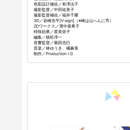
色彩設計補佐／有澤法子
撮影監督／中田祐美子
撮影監督補佐／福井千耀
3D／岩崎浩平[V-sign]（※崎は山へんに竒）
2Dワークス／濱中亜希子
特殊効果／星美弥子
編集／植松淳一
音響監督／菊田浩巳
音楽／林ゆうき、橘麻美
制作／Production I.G