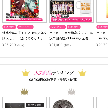
送料無料
全巻セット
全巻セット
送料無料
送料無
地縛少年花子くん／DVD／全巻
ハイキュー!! 烏野高校 VS 白鳥
ハイキュー
購入セット（あにまるっ！オリ
沢学園高校／Blu-ray／全巻セ
Blu-ra
ジナル特典付き・送料無料）
ット（初回生産限定・アニまる
ト（初
¥35,200
¥31,900
¥29,70
（税込）
（税込）
っ！オリジナル特典付き・送料
料）
無料）
人気商品
ランキング
08月08日00時更新《最新24時間》
1
2