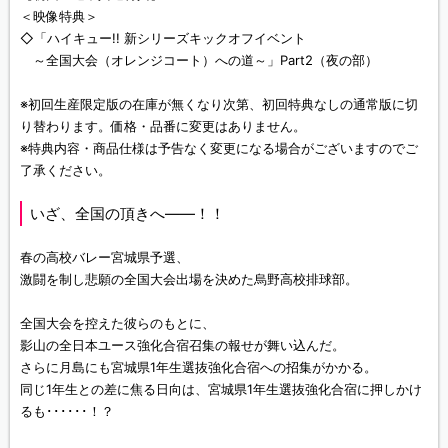
＜映像特典＞
◇「ハイキュー!! 新シリーズキックオフイベント
～全国大会（オレンジコート）への道～」Part2（夜の部）
※初回生産限定版の在庫が無くなり次第、初回特典なしの通常版に切
り替わります。価格・品番に変更はありません。
※特典内容・商品仕様は予告なく変更になる場合がございますのでご
了承ください。
いざ、全国の頂きへ――！！
春の高校バレー宮城県予選、
激闘を制し悲願の全国大会出場を決めた烏野高校排球部。
全国大会を控えた彼らのもとに、
影山の全日本ユース強化合宿召集の報せが舞い込んだ。
さらに月島にも宮城県1年生選抜強化合宿への招集がかかる。
同じ1年生との差に焦る日向は、宮城県1年生選抜強化合宿に押しかけ
るも･･････！？