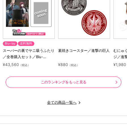
Blu-ray
送料無料
スーパーの裏でヤニ吸うふたり
素焼きコースター／進撃の巨人
むにゅ
／全巻購入セット／Blu-
ジ／進
ray（アニまるっ！オリジナル
ラクタ
¥43,560
¥880
¥1,980
（税込）
（税込）
特典付き・送料無料）
このランキングをもっと見る
全ての商品一覧へ