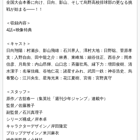
全国大会本番に向け、日向、影山、そして烏野高校排球部の更なる挑
戦が始まる――！！
＜収録内容＞
4話+映像特典
＜キャスト＞
日向翔陽：村瀬歩、影山飛雄：石川界人、澤村大地：日野聡、菅原孝
支：入野自由、田中龍之介：林勇、東峰旭：細谷佳正、西谷夕：岡本
信彦、月島蛍：内山昂輝、山口忠：斉藤壮馬、縁下力：増田俊樹、清
水潔子：名塚佳織、谷地仁花：諸星すみれ、武田一鉄：神谷浩史、烏
養繋心：江川央生、星海光来：花江夏樹、宮侑：宮野真守
＜スタッフ＞
原作／古舘春一（集英社「週刊少年ジャンプ」連載中）
監督／佐藤雅子
副監督／石川真理子
シリーズ構成／岸本卓
キャラクターデザイン／岸田隆宏
プロップデザイン／米川麻衣
総作画監督／小林祐