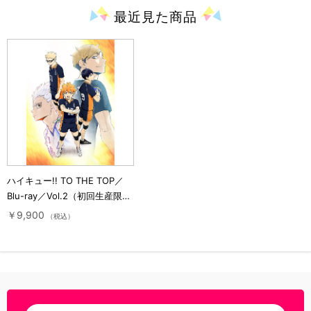
最近見た
商品
ハイキュー!! TO THE TOP／
Blu-ray／Vol.2（初回生産限定
版）
￥9,900
（税込）