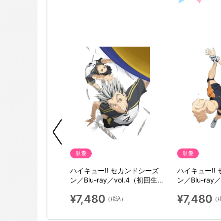
典付
単巻
単巻
／Blu-ray／
ハイキュー!! セカンドシーズ
ハイキュー!!
初回生産限定版）
ン／Blu-ray／vol.4（初回生産
ン／Blu-ray
限定版）
限定版）
¥7,480
¥7,480
（税込）
（税込）
（