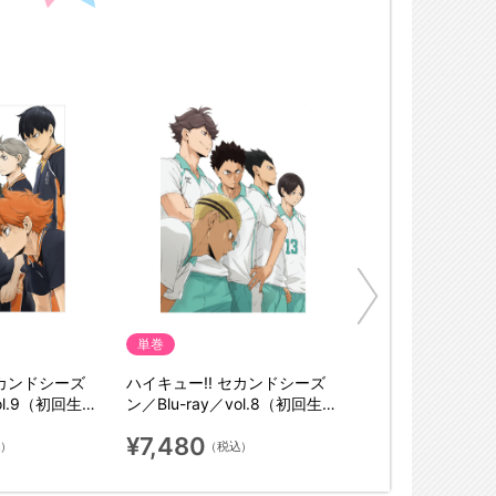
単巻
セカンドシーズ
ハイキュー!! セカンドシーズ
vol.9（初回生産
ン／Blu-ray／vol.8（初回生産
限定版）
¥7,480
込）
（税込）