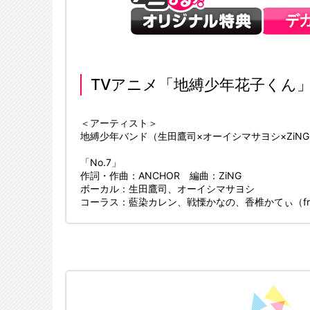
TVアニメ「地縛少年花子くん
＜アーティスト＞
地縛少年バンド（生田鷹司×オーイシマサヨシ×ZiN
「No.7」
作詞・作曲：ANCHOR 編曲：ZiNG
ボーカル：生田鷹司、オーイシマサヨシ
コーラス：藍染カレン、戦慄かなの、香椎かてぃ（fro