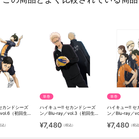
単巻
単巻
 セカンドシーズ
ハイキュー!! セカンドシーズ
ハイキュー!! 
／vol.6（初回生産
ン／Blu-ray／vol.3（初回生産
ン／Blu-ray／
限定版）
限定版）
¥7,480
¥7,480
税込）
（税込）
（税