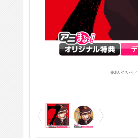
※画像はイメージです
年花子くん」製作委員会
©あいだいろ／