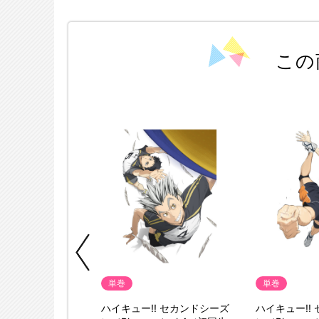
この
典付
単巻
単巻
／Blu-ray／
ハイキュー!! セカンドシーズ
ハイキュー!!