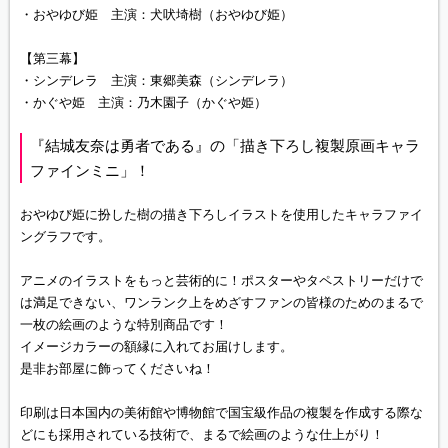
・おやゆび姫 主演：犬吠埼樹（おやゆび姫）
【第三幕】
・シンデレラ 主演：東郷美森（シンデレラ）
・かぐや姫 主演：乃木園子（かぐや姫）
『結城友奈は勇者である』の「描き下ろし複製原画キャラ
ファインミニ」！
おやゆび姫に扮した樹の描き下ろしイラストを使用したキャラファイ
ングラフです。
アニメのイラストをもっと芸術的に！ポスターやタペストリーだけで
は満足できない、ワンランク上をめざすファンの皆様のためのまるで
一枚の絵画のような特別商品です！
イメージカラーの額縁に入れてお届けします。
是非お部屋に飾ってくださいね！
印刷は日本国内の美術館や博物館で国宝級作品の複製を作成する際な
どにも採用されている技術で、まるで絵画のような仕上がり！