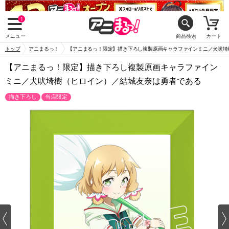
1
メニュー
商品検索
カート
トップ
アニまるっ！
【アニまるっ！限定】描き下ろし複製原画キャラファインミニ／犬吠埼
【アニまるっ！限定】描き下ろし複製原画キャラファイン
ミニ／犬吠埼樹（ヒロイン）／結城友奈は勇者である
描き下ろし
当店限定