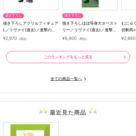
描き下ろし
描き下ろし
描き下ろしアクリルフィギュア
描き下ろしほぼ等身大タペスト
むにゅ
L／リヴァイ(過去)／進撃の巨
リー／リヴァイ(過去)／進撃の
切豹馬
人 10 Years Journey
巨人 10 Years Journey
ロック
¥2,970
¥9,900
¥2,860
（税込）
（税込）
ズ
このランキングをもっと見る
全ての商品一覧へ
最近見た
商品