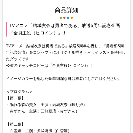
商品詳細
TVアニメ「結城友奈は勇者である」放送5周年記念企画
『全員主役（ヒロイン）』！
TVアニメ「結城友奈は勇者である」放送5周年を祝し、『勇者部5周
年記念公演』をコンセプトにオリジナル描き下ろしイラストを使用し
たグッズです！
公演のキャッチコピーは『全員主役(ヒロイン)』！
イメージカラーを配した豪華絢爛な舞台衣装にもご注目ください。
＜プログラム＞
【第一幕】
・眠れる森の美女 主演：結城友奈（眠り姫）
・赤ずきん 主演：三好夏凜（赤ずきん）
【第二幕】
・白雪姫 主演：犬吠埼風（白雪姫）