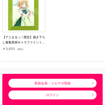
【アニまるっ！限定】描き下ろ
し複製原画キャラファインミニ
／犬吠埼樹（ヒロイン）／結城
￥3,850
（税込）
友奈は勇者である
新規会員・メルマガ登録
ログイン