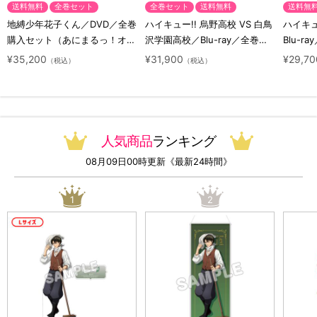
送料無料
全巻セット
全巻セット
送料無料
送料無
地縛少年花子くん／DVD／全巻
ハイキュー!! 烏野高校 VS 白鳥
ハイキュー
購入セット（あにまるっ！オリ
沢学園高校／Blu-ray／全巻セ
Blu-ra
ジナル特典付き・送料無料）
ット（初回生産限定・アニまる
ト（初
¥35,200
¥31,900
¥29,70
（税込）
（税込）
っ！オリジナル特典付き・送料
料）
無料）
人気商品
ランキング
08月09日00時更新《最新24時間》
1
2