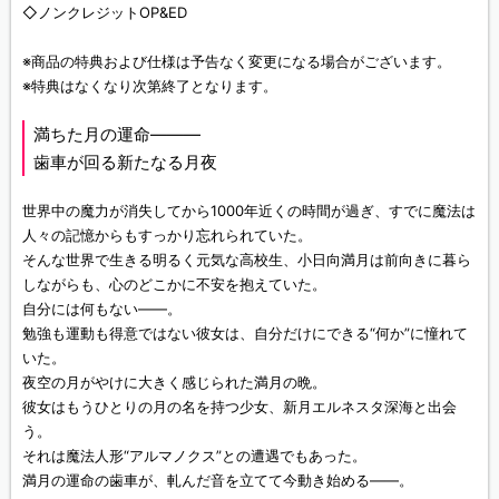
◇ノンクレジットOP&ED
※商品の特典および仕様は予告なく変更になる場合がございます。
※特典はなくなり次第終了となります。
満ちた月の運命―――
歯車が回る新たなる月夜
世界中の魔力が消失してから1000年近くの時間が過ぎ、すでに魔法は
人々の記憶からもすっかり忘れられていた。
そんな世界で生きる明るく元気な高校生、小日向満月は前向きに暮ら
しながらも、心のどこかに不安を抱えていた。
自分には何もない――。
勉強も運動も得意ではない彼女は、自分だけにできる“何か”に憧れて
いた。
夜空の月がやけに大きく感じられた満月の晩。
彼女はもうひとりの月の名を持つ少女、新月エルネスタ深海と出会
う。
それは魔法人形“アルマノクス”との遭遇でもあった。
満月の運命の歯車が、軋んだ音を立てて今動き始める――。