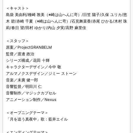
＜キャスト＞
島袋 美由利/種崎 敦美（※崎は山へんに竒）/日笠 陽子/久保 ユリカ/悠
木 碧/赤崎 千夏（※崎は山へんに竒）/石見舞菜香/赤尾 ひかる/木村 珠
莉/春日 望/田村 ゆかり/内山 夕実/高野 麻里佳
＜スタッフ＞
原案／ProjectGRANBELM
監督／渡邊 政治
シリーズ構成／花田 十輝
キャラクターデザイン／今中 敬
アルマノクスデザイン／ジミー ストーン
音楽／末廣 健一郎
音響監督／明田川 仁
音響制作／マジックカプセル
アニメーション制作／Nexus
＜オープニングテーマ＞
「月を追う真夜中」歌：藍井エイル
＜エンディングテーマ＞