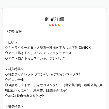
商品詳細
特典情報
＜仕様＞
◇キャラクター原案・大塚真一郎描き下ろし上下巻収納BOX
◇アニメ描き下ろしスペシャルアウターケース
◇アニメ描き下ろしスペシャルデジパック
＜封入特典＞
◇特製ブックレット グランベルムデザインワークス1
◇絵コンテ集
◇全話キャストオーディオコメンタリー（島袋美由利、種崎敦美（※
崎は山へんに竒）、悠木碧、日笠陽子 ほか）
◇本編+映像特典入りPlayPic
＜映像特典＞