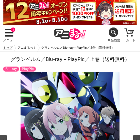
1
メニュー
商品検索
カート
トップ
アニまるっ！
グランベルム／Blu-ray＋PlayPic／上巻（送料無料）
グランベルム／Blu-ray＋PlayPic／上巻（送料無料）
Blu-ray
PlayPic