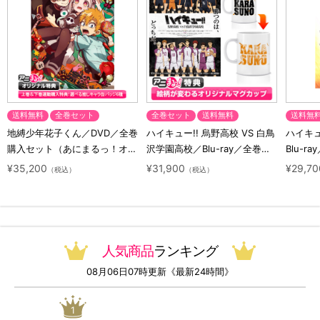
送料無料
全巻セット
全巻セット
送料無料
送料無
地縛少年花子くん／DVD／全巻
ハイキュー!! 烏野高校 VS 白鳥
ハイキュー
購入セット（あにまるっ！オリ
沢学園高校／Blu-ray／全巻セ
Blu-ra
ジナル特典付き・送料無料）
ット（初回生産限定・アニまる
ト（初
¥35,200
¥31,900
¥29,70
（税込）
（税込）
っ！オリジナル特典付き・送料
料）
無料）
人気商品
ランキング
08月06日07時更新《最新24時間》
1