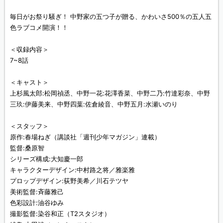
毎日がお祭り騒ぎ！ 中野家の五つ子が贈る、かわいさ500％の五人五
色ラブコメ開演！！
＜収録内容＞
7~8話
＜キャスト＞
上杉風太郎:松岡禎丞、中野一花:花澤香菜、中野二乃:竹達彩奈、中野
三玖:伊藤美来、中野四葉:佐倉綾音、中野五月:水瀬いのり
＜スタッフ＞
原作:春場ねぎ（講談社「週刊少年マガジン」連載）
監督:桑原智
シリーズ構成:大知慶一郎
キャラクターデザイン:中村路之将／雅楽雅
プロップデザイン:荻野美希／川石テツヤ
美術監督:斉藤雅己
色彩設計:油谷ゆみ
撮影監督:染谷和正（T2スタジオ）