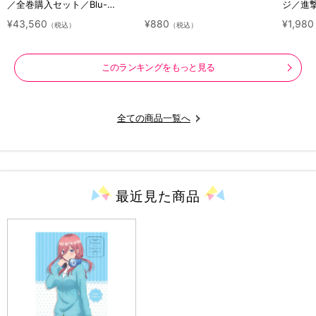
／全巻購入セット／Blu-
ジ／進
ray（アニまるっ！オリジナル
ラクタ
¥43,560
¥880
¥1,980
（税込）
（税込）
特典付き・送料無料）
このランキングをもっと見る
全ての商品一覧へ
最近見た
商品