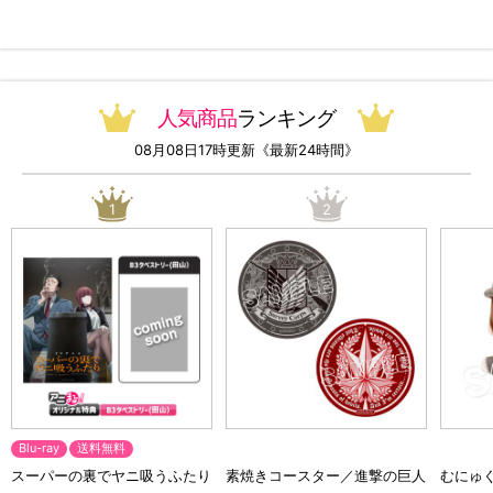
っ！オリジナル特典付き・送料
料）
無料）
人気商品
ランキング
08月08日17時更新《最新24時間》
1
2
Blu-ray
送料無料
スーパーの裏でヤニ吸うふたり
素焼きコースター／進撃の巨人
むにゅ