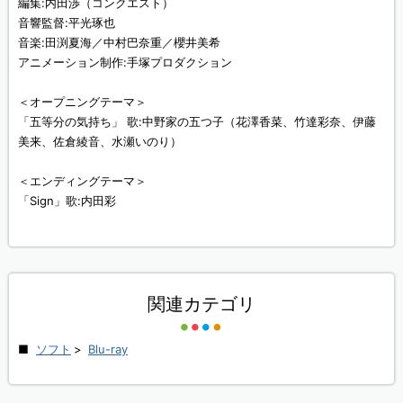
編集:内田渉（コンクエスト）
音響監督:平光琢也
音楽:田渕夏海／中村巴奈重／櫻井美希
アニメーション制作:手塚プロダクション
＜オープニングテーマ＞
「五等分の気持ち」 歌:中野家の五つ子（花澤香菜、竹達彩奈、伊藤
美来、佐倉綾音、水瀬いのり）
＜エンディングテーマ＞
「Sign」歌:内田彩
関連カテゴリ
ソフト
>
Blu-ray