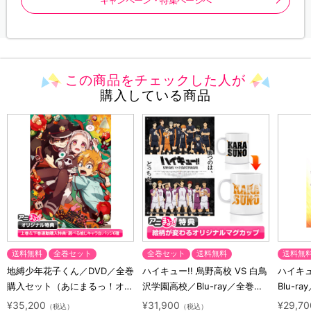
この商品をチェックした人が
購入している商品
送料無料
全巻セット
全巻セット
送料無料
送料無
地縛少年花子くん／DVD／全巻
ハイキュー!! 烏野高校 VS 白鳥
ハイキュー
購入セット（あにまるっ！オリ
沢学園高校／Blu-ray／全巻セ
Blu-ra
ジナル特典付き・送料無料）
ット（初回生産限定・アニまる
ト（初
¥35,200
¥31,900
¥29,70
（税込）
（税込）