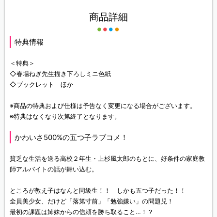
商品詳細
特典情報
＜特典＞
◇春場ねぎ先生描き下ろしミニ色紙
◇ブックレット ほか
※商品の特典および仕様は予告なく変更になる場合がございます。
※特典はなくなり次第終了となります。
かわいさ500%の五つ子ラブコメ！
貧乏な生活を送る高校２年生・上杉風太郎のもとに、好条件の家庭教
師アルバイトの話が舞い込む。
ところが教え子はなんと同級生！！ しかも五つ子だった！！
全員美少女、だけど「落第寸前」「勉強嫌い」の問題児！
最初の課題は姉妹からの信頼を勝ち取ること…！？