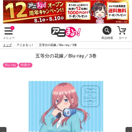
1
メニュー
商品検索
カート
トップ
アニまるっ！
五等分の花嫁／Blu-ray／3巻
五等分の花嫁／Blu-ray／3巻
Blu-ray
特典付