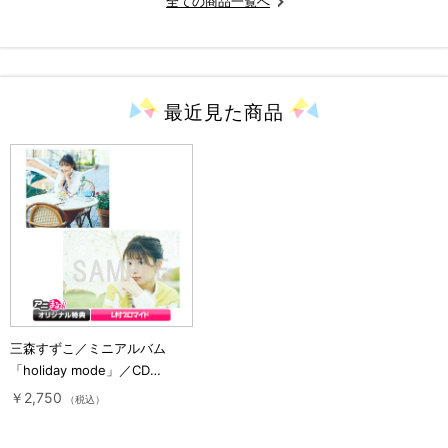
全ての商品一覧へ
最近見た
商品
三森すずこ／ミニアルバム
「holiday mode」／CD
ONLY（アニまるっ！オリジナ
￥2,750
（税込）
ル特典付き・通常盤）