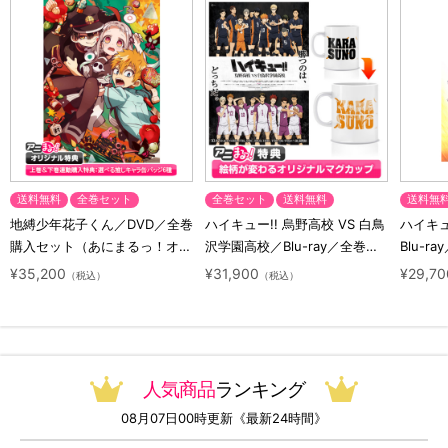
送料無料
全巻セット
全巻セット
送料無料
送料無
地縛少年花子くん／DVD／全巻
ハイキュー!! 烏野高校 VS 白鳥
ハイキュー
購入セット（あにまるっ！オリ
沢学園高校／Blu-ray／全巻セ
Blu-ra
ジナル特典付き・送料無料）
ット（初回生産限定・アニまる
ト（初
¥35,200
¥31,900
¥29,70
（税込）
（税込）
っ！オリジナル特典付き・送料
料）
無料）
人気商品
ランキング
08月07日00時更新《最新24時間》