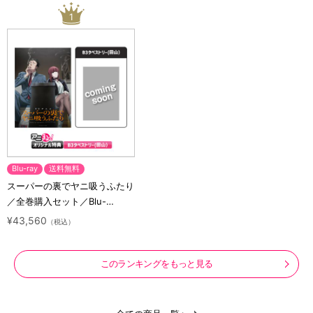
1
Blu-ray
送料無料
スーパーの裏でヤニ吸うふたり
／全巻購入セット／Blu-
ray（アニまるっ！オリジナル
¥43,560
（税込）
特典付き・送料無料）
このランキングをもっと見る