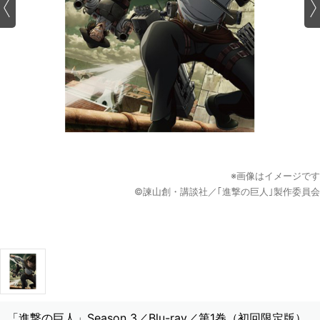
※画像はイメージです
©諫山創・講談社／｢進撃の巨人｣製作委員会
「進撃の巨人」Season 3／Blu-ray／第1巻（初回限定版）