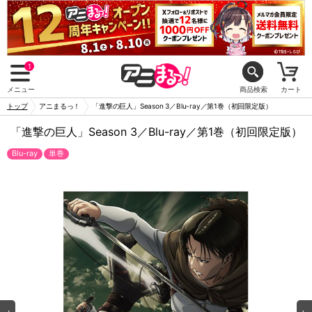
1
メニュー
商品検索
カート
トップ
アニまるっ！
「進撃の巨人」Season 3／Blu-ray／第1巻（初回限定版）
「進撃の巨人」Season 3／Blu-ray／第1巻（初回限定版）
Blu-ray
単巻