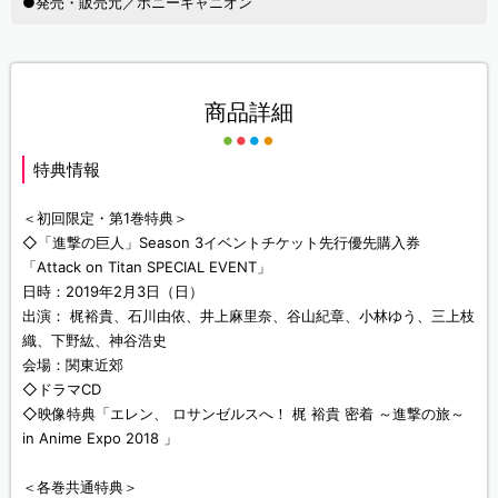
●発売・販売元／ポニーキャニオン
商品詳細
特典情報
＜初回限定・第1巻特典＞
◇「進撃の巨人」Season 3イベントチケット先行優先購入券
「Attack on Titan SPECIAL EVENT」
日時：2019年2月3日（日）
出演： 梶裕貴、石川由依、井上麻里奈、谷山紀章、小林ゆう、三上枝
織、下野紘、神谷浩史
会場：関東近郊
◇ドラマCD
◇映像特典「エレン、 ロサンゼルスへ！ 梶 裕貴 密着 ～進撃の旅～
in Anime Expo 2018 」
＜各巻共通特典＞