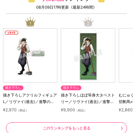
08月09日17時更新《最新24時間》
1
2
描き下ろし
描き下ろし
描き下ろしアクリルフィギュア
描き下ろしほぼ等身大タペスト
むにゅ
L／リヴァイ(過去)／進撃の巨
リー／リヴァイ(過去)／進撃の
切豹馬
人 10 Years Journey
巨人 10 Years Journey
ロック
¥2,970
¥9,900
¥2,860
（税込）
（税込）
ズ
このランキングをもっと見る