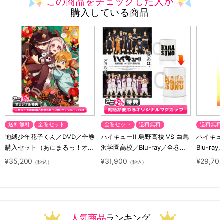
この商品をチェックした人が
購入している商品
送料無料
全巻セット
全巻セット
送料無料
送料無
地縛少年花子くん／DVD／全巻
ハイキュー!! 烏野高校 VS 白鳥
ハイキュー
購入セット（あにまるっ！オリ
沢学園高校／Blu-ray／全巻セ
Blu-ra
ジナル特典付き・送料無料）
ット（初回生産限定・アニまる
ト（初
¥35,200
¥31,900
¥29,70
（税込）
（税込）
っ！オリジナル特典付き・送料
料）
無料）
人気商品
ランキング