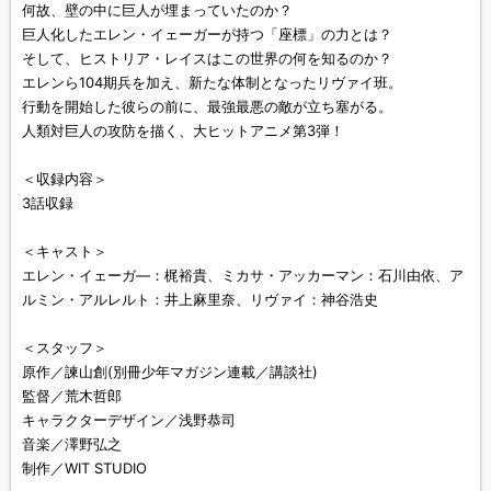
何故、壁の中に巨人が埋まっていたのか？
巨人化したエレン・イェーガーが持つ「座標」の力とは？
そして、ヒストリア・レイスはこの世界の何を知るのか？
エレンら104期兵を加え、新たな体制となったリヴァイ班。
行動を開始した彼らの前に、最強最悪の敵が立ち塞がる。
人類対巨人の攻防を描く、大ヒットアニメ第3弾！
＜収録内容＞
3話収録
＜キャスト＞
エレン・イェーガ―：梶裕貴、ミカサ・アッカーマン：石川由依、ア
ルミン・アルレルト：井上麻里奈、リヴァイ：神谷浩史
＜スタッフ＞
原作／諫山創(別冊少年マガジン連載／講談社)
監督／荒木哲郎
キャラクターデザイン／浅野恭司
音楽／澤野弘之
制作／WIT STUDIO