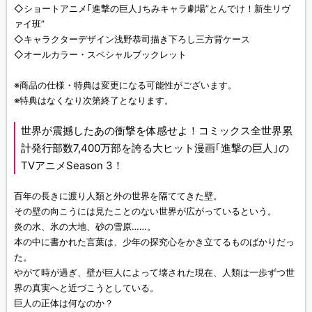
◇ショートアニメ｢進撃の巨人｣ちみキャラ劇場”とんでけ！新生リヴ
ァイ班”
◇キャラクターデザイン浅野恭司描き下ろし三方背ケース
◇オールカラー・スペシャルブックレット
※商品の仕様・特典は変更になる可能性がございます。
※特典はなくなり次第終了となります。
世界が震撼したあの衝撃を体感せよ！コミックス全世界累
計発行部数7,400万部を誇る大ヒット漫画｢進撃の巨人｣の
TVアニメSeason 3！
百年の長きに渡り人類と外の世界を隔ててきた壁。
その壁の向こうには見たことのない世界が広がっているという。
炎の水、氷の大地、砂の雪原……。
本の中に書かれた言葉は、少年の探究心をかき立てるものばかりだっ
た。
やがて時が過ぎ、壁が巨人によって壊された現在、人類は一歩ずつ世
界の真実へと近づこうとしている。
巨人の正体は何なのか？