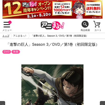
1
メニュー
商品検索
カート
トップ
アニまるっ！
「進撃の巨人」Season 3／DVD／第1巻（初回限定版）
「進撃の巨人」Season 3／DVD／第1巻（初回限定版）
DVD
単巻