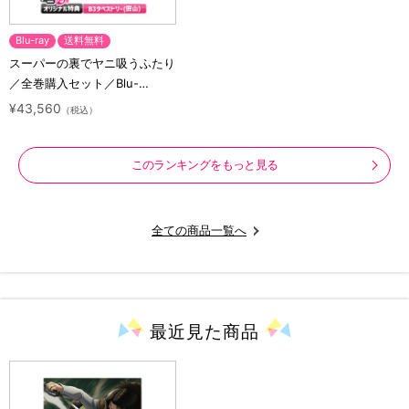
Blu-ray
送料無料
スーパーの裏でヤニ吸うふたり
／全巻購入セット／Blu-
ray（アニまるっ！オリジナル
¥43,560
（税込）
特典付き・送料無料）
このランキングをもっと見る
全ての商品一覧へ
最近見た
商品