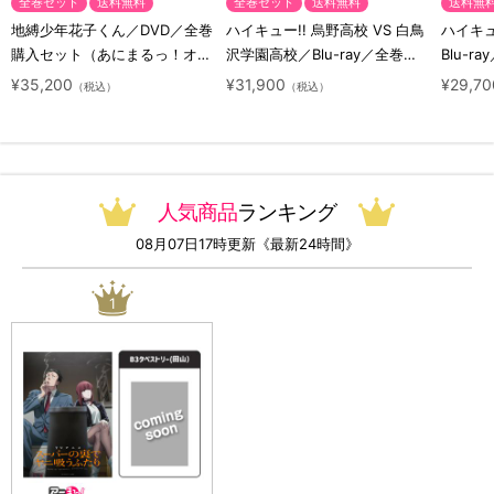
全巻セット
送料無料
全巻セット
送料無料
送料無
地縛少年花子くん／DVD／全巻
ハイキュー!! 烏野高校 VS 白鳥
ハイキュー
購入セット（あにまるっ！オリ
沢学園高校／Blu-ray／全巻セ
Blu-ra
ジナル特典付き・送料無料）
ット（初回生産限定・アニまる
ト（初
¥35,200
¥31,900
¥29,70
（税込）
（税込）
っ！オリジナル特典付き・送料
料）
無料）
人気商品
ランキング
08月07日17時更新《最新24時間》
1