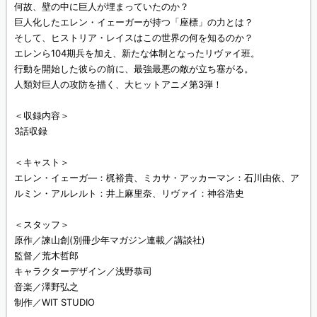
何故、壁の中に巨人が埋まっていたのか？
巨人化したエレン・イェーガーが持つ「座標」の力とは？
そして、ヒストリア・レイスはこの世界の何を知るのか？
エレンら104期兵を加え、新たな体制となったリヴァイ班。
行動を開始した彼らの前に、最強最悪の敵が立ち塞がる。
人類対巨人の攻防を描く、大ヒットアニメ第3弾！
＜収録内容＞
3話収録
＜キャスト＞
エレン・イェーガ―：梶裕貴、ミカサ・アッカーマン：石川由依、ア
ルミン・アルレルト：井上麻里奈、リヴァイ：神谷浩史
＜スタッフ＞
原作／諫山創(別冊少年マガジン連載／講談社)
監督／荒木哲郎
キャラクターデザイン／浅野恭司
音楽／澤野弘之
制作／WIT STUDIO