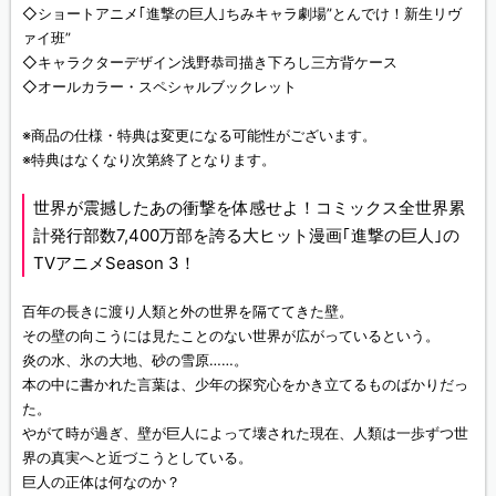
◇ショートアニメ｢進撃の巨人｣ちみキャラ劇場”とんでけ！新生リヴ
ァイ班”
◇キャラクターデザイン浅野恭司描き下ろし三方背ケース
◇オールカラー・スペシャルブックレット
※商品の仕様・特典は変更になる可能性がございます。
※特典はなくなり次第終了となります。
世界が震撼したあの衝撃を体感せよ！コミックス全世界累
計発行部数7,400万部を誇る大ヒット漫画｢進撃の巨人｣の
TVアニメSeason 3！
百年の長きに渡り人類と外の世界を隔ててきた壁。
その壁の向こうには見たことのない世界が広がっているという。
炎の水、氷の大地、砂の雪原……。
本の中に書かれた言葉は、少年の探究心をかき立てるものばかりだっ
た。
やがて時が過ぎ、壁が巨人によって壊された現在、人類は一歩ずつ世
界の真実へと近づこうとしている。
巨人の正体は何なのか？