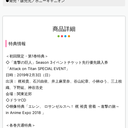
●発売・販売元／ポニーキャニオン
商品詳細
特典情報
＜初回限定・第1巻特典＞
◇「進撃の巨人」Season 3イベントチケット先行優先購入券
「Attack on Titan SPECIAL EVENT」
日時：2019年2月3日（日）
出演： 梶裕貴、石川由依、井上麻里奈、谷山紀章、小林ゆう、三上枝
織、下野紘、神谷浩史
会場：関東近郊
◇ドラマCD
◇映像特典「エレン、 ロサンゼルスへ！ 梶 裕貴 密着 ～進撃の旅～
in Anime Expo 2018 」
＜各巻共通特典＞