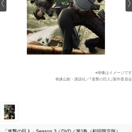
※画像はイメージです
©諫山創・講談社／｢進撃の巨人｣製作委員会
「進撃の巨人」Season 3／DVD／第1巻（初回限定版）