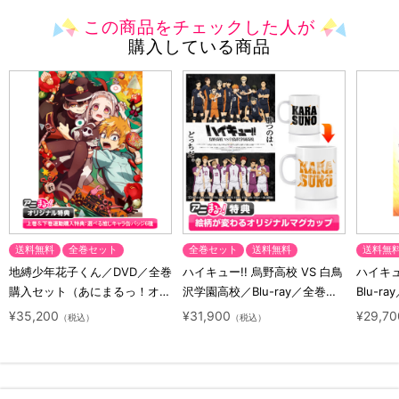
この商品をチェックした人が
購入している商品
送料無料
全巻セット
全巻セット
送料無料
送料無
地縛少年花子くん／DVD／全巻
ハイキュー!! 烏野高校 VS 白鳥
ハイキュー
購入セット（あにまるっ！オリ
沢学園高校／Blu-ray／全巻セ
Blu-ra
ジナル特典付き・送料無料）
ット（初回生産限定・アニまる
ト（初
¥35,200
¥31,900
¥29,70
（税込）
（税込）
っ！オリジナル特典付き・送料
料）
無料）