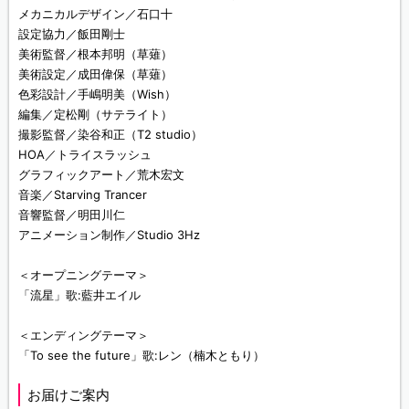
メカニカルデザイン／石口十
設定協力／飯田剛士
美術監督／根本邦明（草薙）
美術設定／成田偉保（草薙）
色彩設計／手嶋明美（Wish）
編集／定松剛（サテライト）
撮影監督／染谷和正（T2 studio）
HOA／トライスラッシュ
グラフィックアート／荒木宏文
音楽／Starving Trancer
音響監督／明田川仁
アニメーション制作／Studio 3Hz
＜オープニングテーマ＞
「流星」歌:藍井エイル
＜エンディングテーマ＞
「To see the future」歌:レン（楠木ともり）
お届けご案内