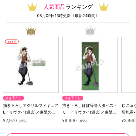
人気商品
ランキング
08月09日13時更新《最新24時間》
1
2
描き下ろし
描き下ろし
描き下ろしアクリルフィギュア
描き下ろしほぼ等身大タペスト
むにゅ
L／リヴァイ(過去)／進撃の巨
リー／リヴァイ(過去)／進撃の
切豹馬
人 10 Years Journey
巨人 10 Years Journey
ロック
¥2,970
¥9,900
¥2,860
（税込）
（税込）
ズ