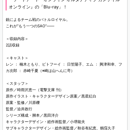
オンライン』の「Blu-ray」！
銃によるチーム戦のバトルロイヤル。
これが“もう一つのSAO”――
＜収録内容＞
2話収録
＜キャスト＞
レン ： 楠木ともり、ピトフーイ ： 日笠陽子、エム ： 興津和幸、フ
カ次郎 ： 赤崎千夏（※崎は山へんに竒）
＜スタッフ＞
原作／時雨沢恵一（電撃文庫 刊）
原作イラスト・キャラクターデザイン原案／黒星紅白
原案・監修／川原礫
監督／迫井政行
シリーズ構成・脚本／黒田洋介
キャラクターデザイン・総作画監督／小堺能夫
サブキャラクターデザイン・総作画監督／秋谷有紀恵、鶴窪久子