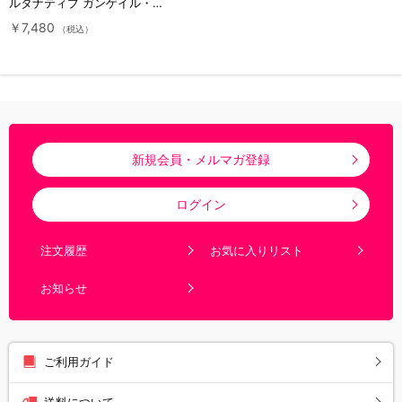
ルタナティブ ガンゲイル・オ
ンライン／Blu-ray／Vol.4（完
￥7,480
（税込）
全生産限定版）
新規会員・メルマガ登録
ログイン
注文履歴
お気に入りリスト
お知らせ
ご利用ガイド
送料について