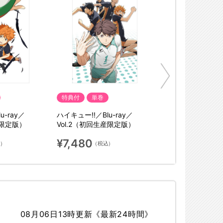
特典付
単巻
u-ray／
ハイキュー!!／Blu-ray／
産限定版）
Vol.2（初回生産限定版）
¥7,480
込）
（税込）
08月06日13時更新《最新24時間》