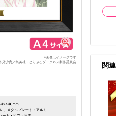
※画像はイメージです
谷見沙貴／集英社・とらぶるダークネス製作委員会
関
×440mm
ル 、メタルプレート：アルミ
レート・組立：日本