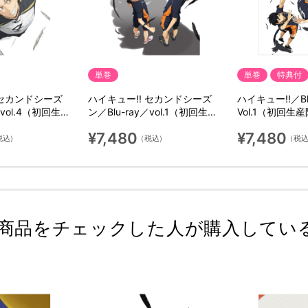
単巻
単巻
特典付
 セカンドシーズ
ハイキュー!! セカンドシーズ
ハイキュー!!／Bl
／vol.4（初回生産
ン／Blu-ray／vol.1（初回生産
Vol.1（初回生
限定版）
¥7,480
¥7,480
税込）
（税込）
（税
商品をチェックした人が購入してい