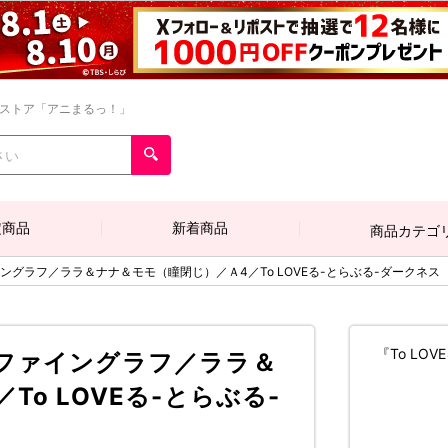
ンストア「アニまるっ！」
定商品
新着商品
商品カテゴ
ングラフ／ララ＆ナナ＆モモ（瞳閉じ）／Ａ4／To LOVEる-とらぶる-ダークネス
『To L
ファイングラフ／ララ＆
o LOVEる-とらぶる-