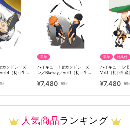
単巻
単巻
特典付
 セカンドシーズ
ハイキュー!! セカンドシーズ
ハイキュー!!／Bl
／vol.4（初回生産
ン／Blu-ray／vol.1（初回生産
Vol.1（初回生
限定版）
¥7,480
¥7,480
税込）
（税込）
（税
人気商品
ランキング