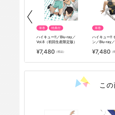
単巻
特典付
単巻
! セカンドシーズ
ハイキュー!!／Blu-ray／
ハイキュー!!
ay／vol.5（初回生産
Vol.8（初回生産限定版）
ン／Blu-ray
限定版）
¥7,480
¥7,480
（税込）
（税込）
（
この