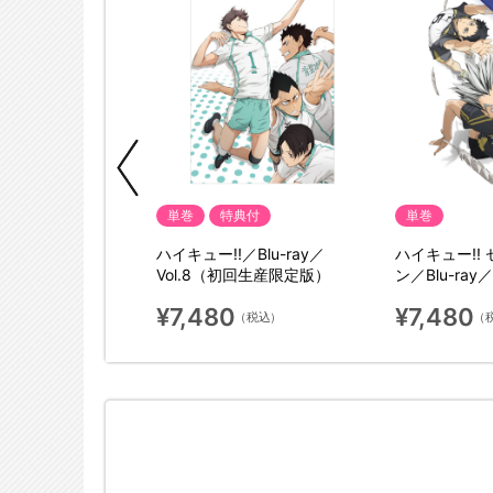
単巻
特典付
単巻
! セカンドシーズ
ハイキュー!!／Blu-ray／
ハイキュー!!
ay／vol.5（初回生産
Vol.8（初回生産限定版）
ン／Blu-ray
限定版）
¥7,480
¥7,480
（税込）
（税込）
（