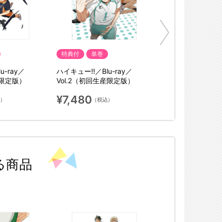
特典付
単巻
u-ray／
ハイキュー!!／Blu-ray／
産限定版）
Vol.2（初回生産限定版）
¥7,480
込）
（税込）
る商品