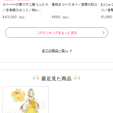
スーパーの裏でヤニ吸うふたり
素焼きコースター／進撃の巨人
むにゅ
／全巻購入セット／Blu-
ジ／進
ray（アニまるっ！オリジナル
ラクタ
¥43,560
¥880
¥1,980
（税込）
（税込）
特典付き・送料無料）
このランキングをもっと見る
全ての商品一覧へ
最近見た
商品