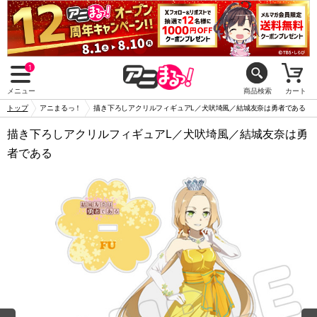
1
メニュー
商品検索
カート
トップ
アニまるっ！
描き下ろしアクリルフィギュアL／犬吠埼風／結城友奈は勇者である
描き下ろしアクリルフィギュアL／犬吠埼風／結城友奈は勇
者である