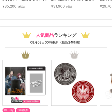
ジナル特典付き・送料無料）
ット（初回生産限定・アニまる
ト（初
¥35,200
¥31,900
¥29,70
（税込）
（税込）
っ！オリジナル特典付き・送料
料）
無料）
人気商品
ランキング
08月08日00時更新《最新24時間》
1
2
Blu-ray
送料無料