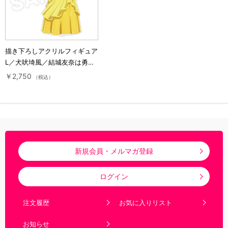
描き下ろしアクリルフィギュア
L／犬吠埼風／結城友奈は勇者
である
￥2,750
（税込）
新規会員・メルマガ登録
ログイン
注文履歴
お気に入りリスト
お知らせ