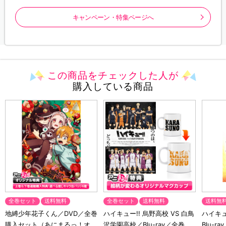
キャンペーン・特集ページへ
この商品をチェックした人が
購入している商品
全巻セット
送料無料
全巻セット
送料無料
送料無
地縛少年花子くん／DVD／全巻
ハイキュー!! 烏野高校 VS 白鳥
ハイキュー
購入セット（あにまるっ！オリ
沢学園高校／Blu-ray／全巻セ
Blu-ra