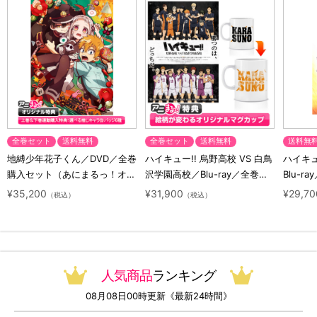
全巻セット
送料無料
全巻セット
送料無料
送料無
地縛少年花子くん／DVD／全巻
ハイキュー!! 烏野高校 VS 白鳥
ハイキュー
購入セット（あにまるっ！オリ
沢学園高校／Blu-ray／全巻セ
Blu-ra
ジナル特典付き・送料無料）
ット（初回生産限定・アニまる
ト（初
¥35,200
¥31,900
¥29,70
（税込）
（税込）
っ！オリジナル特典付き・送料
料）
無料）
人気商品
ランキング
08月08日00時更新《最新24時間》