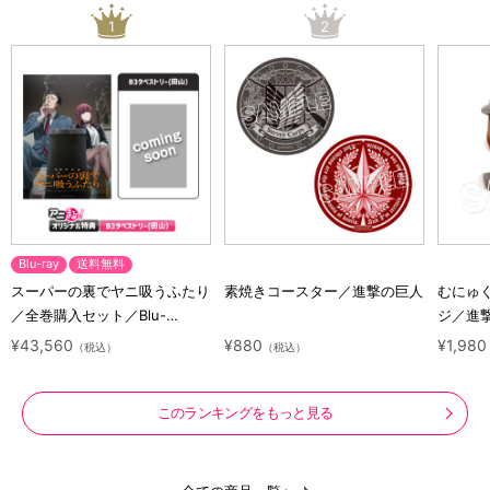
1
2
Blu-ray
送料無料
スーパーの裏でヤニ吸うふたり
素焼きコースター／進撃の巨人
むにゅ
／全巻購入セット／Blu-
ジ／進
ray（アニまるっ！オリジナル
ラクタ
¥43,560
¥880
¥1,980
（税込）
（税込）
特典付き・送料無料）
このランキングをもっと見る