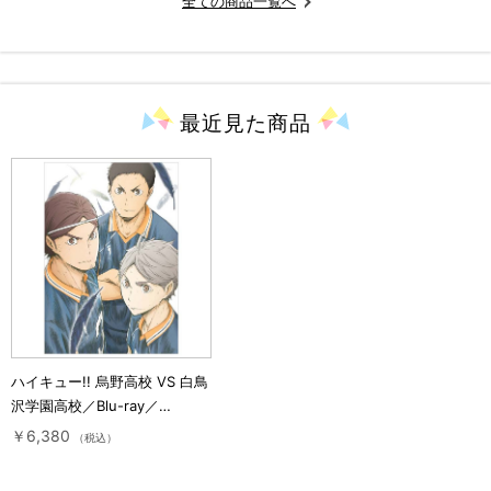
全ての商品一覧へ
最近見た
商品
ハイキュー!! 烏野高校 VS 白鳥
沢学園高校／Blu-ray／
Vol.3（初回生産限定版）
￥6,380
（税込）