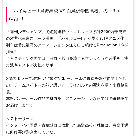
『ハイキュー!! 烏野高校 VS 白鳥沢学園高校』の「Blu-
ray」！
「週刊少年ジャンプ」で絶賛連載中・コミックス累計2000万部突破
の次世代王道スポーツ漫画、『ハイキュー!!』が早くもTVアニメ化！
制作は常に最高のアニメーションを送り出し続けるProduction I.Gが
担当！
キャスティング面では、日向・影山を演じるフレッシュな若手を、実
力派キャストが力強くサポート！
3度のボレーで攻撃へと“繋ぐ”バレーボールに青春を燃やす少年たち
の、チームメイトへの熱い思いと、ライバルとの死力を尽くす真剣勝
負。
本格バレーボール作品の魅力を、アニメーションならではの躍動感で
お届けします！
＜ストーリー＞
インターハイ予選・青葉城西に敗北した烏野高校排球部は、春高予選
に向け再び動き出していた。