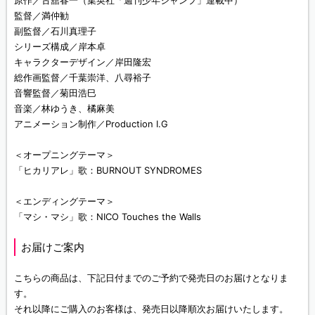
監督／満仲勧
副監督／石川真理子
シリーズ構成／岸本卓
キャラクターデザイン／岸田隆宏
総作画監督／千葉崇洋、八尋裕子
音響監督／菊田浩巳
音楽／林ゆうき、橘麻美
アニメーション制作／Production I.G
＜オープニングテーマ＞
「ヒカリアレ」歌：BURNOUT SYNDROMES
＜エンディングテーマ＞
「マシ・マシ」歌：NICO Touches the Walls
お届けご案内
こちらの商品は、下記日付までのご予約で発売日のお届けとなりま
す。
それ以降にご購入のお客様は、発売日以降順次お届けいたします。