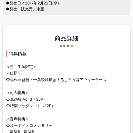
●発売日／2017年2月22日(水)
●発売・販売元／東宝
商品詳細
特典情報
＜初回生産限定＞
＜仕様＞
◇総作画監督・千葉崇洋描き下ろし三方背アウターケース
＜封入特典＞
◇原画集 Vol.3（36P）
◇特製ブックレット（12P）
＜音声特典＞
◇オーディオコメンタリー
第5話、第6話