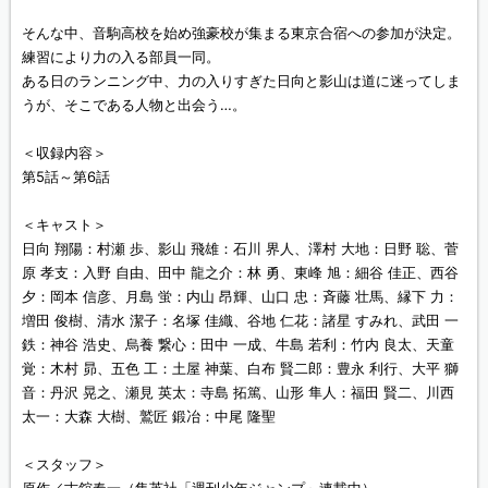
そんな中、音駒高校を始め強豪校が集まる東京合宿への参加が決定。
練習により力の入る部員一同。
ある日のランニング中、力の入りすぎた日向と影山は道に迷ってしま
うが、そこである人物と出会う…。
＜収録内容＞
第5話～第6話
＜キャスト＞
日向 翔陽：村瀬 歩、影山 飛雄：石川 界人、澤村 大地：日野 聡、菅
原 孝支：入野 自由、田中 龍之介：林 勇、東峰 旭：細谷 佳正、西谷
夕：岡本 信彦、月島 蛍：内山 昂輝、山口 忠：斉藤 壮馬、縁下 力：
増田 俊樹、清水 潔子：名塚 佳織、谷地 仁花：諸星 すみれ、武田 一
鉄：神谷 浩史、烏養 繋心：田中 一成、牛島 若利：竹内 良太、天童
覚：木村 昴、五色 工：土屋 神葉、白布 賢二郎：豊永 利行、大平 獅
音：丹沢 晃之、瀬見 英太：寺島 拓篤、山形 隼人：福田 賢二、川西
太一：大森 大樹、鷲匠 鍛冶：中尾 隆聖
＜スタッフ＞
原作／古舘春一（集英社「週刊少年ジャンプ」連載中）