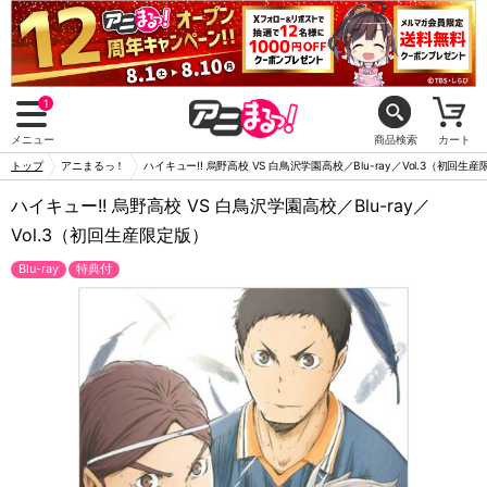
1
メニュー
商品検索
カート
トップ
アニまるっ！
ハイキュー!! 烏野高校 VS 白鳥沢学園高校／Blu-ray／Vol.3（初回生
ハイキュー!! 烏野高校 VS 白鳥沢学園高校／Blu-ray／
Vol.3（初回生産限定版）
Blu-ray
特典付