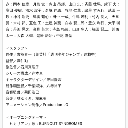
夕：岡本 信彦、月島 蛍：内山 昂輝、山口 忠：斉藤 壮馬、縁下 力：
増田 俊樹、清水 潔子：名塚 佳織、谷地 仁花：諸星 すみれ、武田 一
鉄：神谷 浩史、烏養 繋心：田中 一成、牛島 若利：竹内 良太、天童
覚：木村 昴、五色 工：土屋 神葉、白布 賢二郎：豊永 利行、大平 獅
音：丹沢 晃之、瀬見 英太：寺島 拓篤、山形 隼人：福田 賢二、川西
太一：大森 大樹、鷲匠 鍛冶：中尾 隆聖
＜スタッフ＞
原作／古舘春一（集英社「週刊少年ジャンプ」連載中）
監督／満仲勧
副監督／石川真理子
シリーズ構成／岸本卓
キャラクターデザイン／岸田隆宏
総作画監督／千葉崇洋、八尋裕子
音響監督／菊田浩巳
音楽／林ゆうき、橘麻美
アニメーション制作／Production I.G
＜オープニングテーマ＞
「ヒカリアレ」歌：BURNOUT SYNDROMES