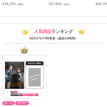
ジナル特典付き・送料無料）
ット（初回生産限定・アニまる
ト（初
¥35,200
¥31,900
¥29,70
（税込）
（税込）
っ！オリジナル特典付き・送料
料）
無料）
人気商品
ランキング
08月07日17時更新《最新24時間》
1
Blu-ray
送料無料