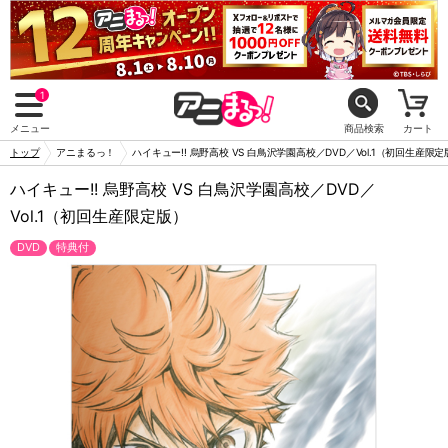
1
メニュー
商品検索
カート
トップ
アニまるっ！
ハイキュー!! 烏野高校 VS 白鳥沢学園高校／DVD／Vol.1（初回生産限
ハイキュー!! 烏野高校 VS 白鳥沢学園高校／DVD／
Vol.1（初回生産限定版）
DVD
特典付