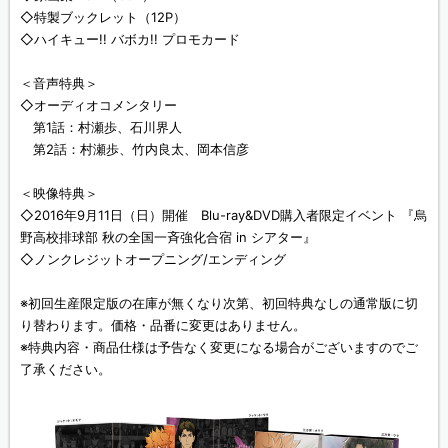
◇特製ブックレット（12P）
◇ハイキュー!! バボカ!! プロモカード
＜音声特典＞
◇オーディオコメンタリー
第1話：村瀬歩、石川界人
第2話：村瀬歩、竹内良太、岡本信彦
＜映像特典＞
◇2016年9月11日（日）開催 Blu-ray&DVD購入者限定イベント 『烏
野高校排球部 秋の全国一斉強化合宿 in シアター』
◇ノンクレジットオープニング/エンディング
※初回生産限定版の在庫が無くなり次第、初回特典なしの通常版に切
り替わります。価格・品番に変更はありません。
※特典内容・商品仕様は予告なく変更になる場合がございますのでご
了承ください。