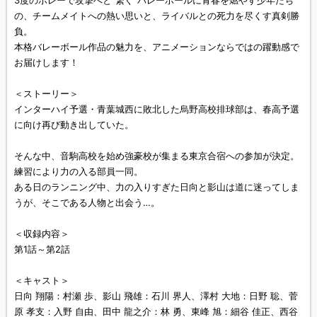
3度のボレーで攻撃へと“繋ぐ”バレーボールに青春を燃やす少年たち
の、チームメイトへの熱い思いと、ライバルとの死力を尽くす真剣勝
負。
本格バレーボール作品の魅力を、アニメーションならではの躍動感で
お届けします！
＜ストーリー＞
インターハイ予選・青葉城西に敗北した烏野高校排球部は、春高予選
に向け再び動き出していた。
そんな中、音駒高校を始め強豪校が集まる東京合宿への参加が決定。
練習により力の入る部員一同。
ある日のランニング中、力の入りすぎた日向と影山は道に迷ってしま
うが、そこである人物と出会う…。
＜収録内容＞
第1話～第2話
＜キャスト＞
日向 翔陽：村瀬 歩、影山 飛雄：石川 界人、澤村 大地：日野 聡、菅
原 孝支：入野 自由、田中 龍之介：林 勇、東峰 旭：細谷 佳正、西谷