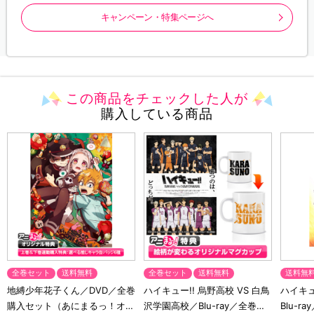
キャンペーン・特集ページへ
この商品をチェックした人が
購入している商品
全巻セット
送料無料
全巻セット
送料無料
送料無
地縛少年花子くん／DVD／全巻
ハイキュー!! 烏野高校 VS 白鳥
ハイキュー
購入セット（あにまるっ！オリ
沢学園高校／Blu-ray／全巻セ
Blu-ra