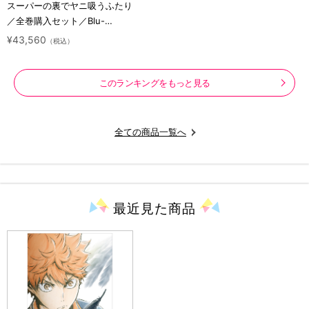
スーパーの裏でヤニ吸うふたり
／全巻購入セット／Blu-
ray（アニまるっ！オリジナル
¥43,560
（税込）
特典付き・送料無料）
このランキングをもっと見る
全ての商品一覧へ
最近見た
商品