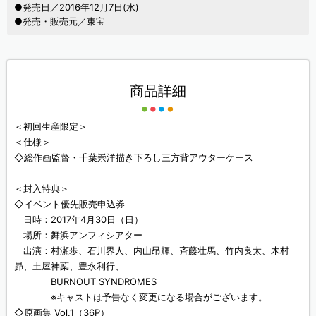
●発売日／2016年12月7日(水)
●発売・販売元／東宝
商品詳細
＜初回生産限定＞
＜仕様＞
◇総作画監督・千葉崇洋描き下ろし三方背アウターケース
＜封入特典＞
◇イベント優先販売申込券
日時：2017年4月30日（日）
場所：舞浜アンフィシアター
出演：村瀬歩、石川界人、内山昂輝、斉藤壮馬、竹内良太、木村
昴、土屋神葉、豊永利行、
BURNOUT SYNDROMES
※キャストは予告なく変更になる場合がございます。
◇原画集 Vol.1（36P）