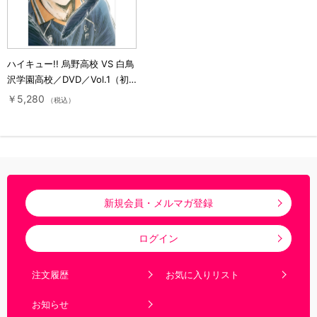
ハイキュー!! 烏野高校 VS 白鳥
沢学園高校／DVD／Vol.1（初
回生産限定版）
￥5,280
（税込）
新規会員・メルマガ登録
ログイン
注文履歴
お気に入りリスト
お知らせ