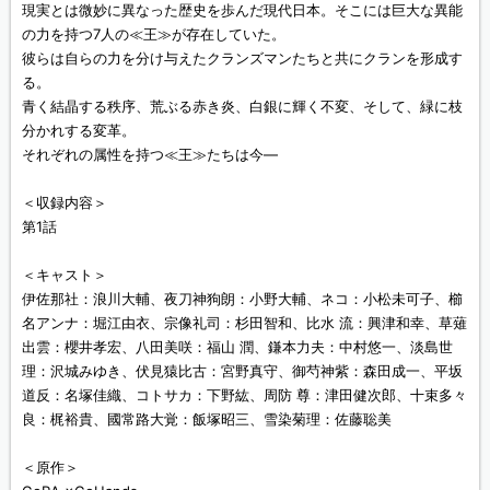
現実とは微妙に異なった歴史を歩んだ現代日本。そこには巨大な異能
の力を持つ7人の≪王≫が存在していた。
彼らは自らの力を分け与えたクランズマンたちと共にクランを形成す
る。
青く結晶する秩序、荒ぶる赤き炎、白銀に輝く不変、そして、緑に枝
分かれする変革。
それぞれの属性を持つ≪王≫たちは今―
＜収録内容＞
第1話
＜キャスト＞
伊佐那社：浪川大輔、夜刀神狗朗：小野大輔、ネコ：小松未可子、櫛
名アンナ：堀江由衣、宗像礼司：杉田智和、比水 流：興津和幸、草薙
出雲：櫻井孝宏、八田美咲：福山 潤、鎌本力夫：中村悠一、淡島世
理：沢城みゆき、伏見猿比古：宮野真守、御芍神紫：森田成一、平坂
道反：名塚佳織、コトサカ：下野紘、周防 尊：津田健次郎、十束多々
良：梶裕貴、國常路大覚：飯塚昭三、雪染菊理：佐藤聡美
＜原作＞