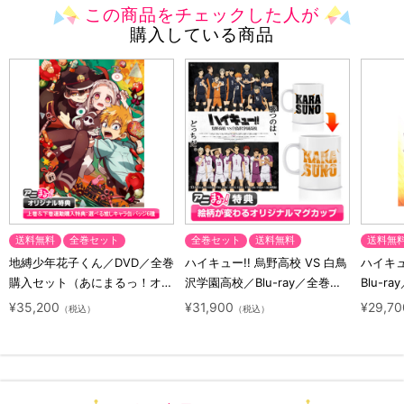
この商品をチェックした人が
購入している商品
送料無料
全巻セット
全巻セット
送料無料
送料無
地縛少年花子くん／DVD／全巻
ハイキュー!! 烏野高校 VS 白鳥
ハイキュー
購入セット（あにまるっ！オリ
沢学園高校／Blu-ray／全巻セ
Blu-ra
ジナル特典付き・送料無料）
ット（初回生産限定・アニまる
ト（初
¥35,200
¥31,900
¥29,70
（税込）
（税込）
っ！オリジナル特典付き・送料
料）
無料）