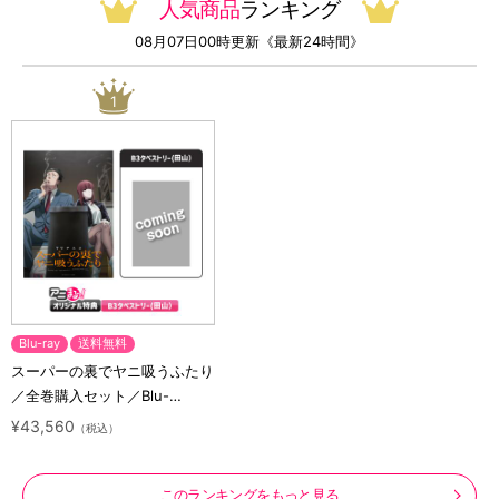
人気商品
ランキング
08月07日00時更新《最新24時間》
1
Blu-ray
送料無料
スーパーの裏でヤニ吸うふたり
／全巻購入セット／Blu-
ray（アニまるっ！オリジナル
¥43,560
（税込）
特典付き・送料無料）
このランキングをもっと見る