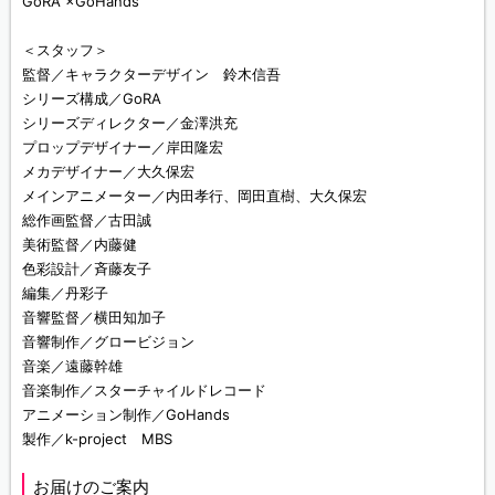
GoRA ×GoHands
＜スタッフ＞
監督／キャラクターデザイン 鈴木信吾
シリーズ構成／GoRA
シリーズディレクター／金澤洪充
プロップデザイナー／岸田隆宏
メカデザイナー／大久保宏
メインアニメーター／内田孝行、岡田直樹、大久保宏
総作画監督／古田誠
美術監督／内藤健
色彩設計／斉藤友子
編集／丹彩子
音響監督／横田知加子
音響制作／グロービジョン
音楽／遠藤幹雄
音楽制作／スターチャイルドレコード
アニメーション制作／GoHands
製作／k-project MBS
お届けのご案内