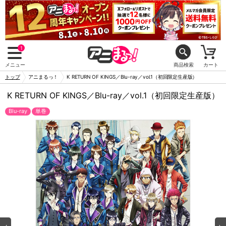
1
メニュー
商品検索
カート
トップ
アニまるっ！
K RETURN OF KINGS／Blu-ray／vol.1（初回限定生産版）
K RETURN OF KINGS／Blu-ray／vol.1（初回限定生産版）
Blu-ray
単巻