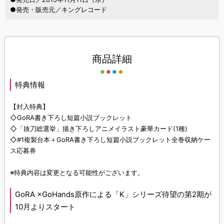
●発売・販売元／キングレコード
商品詳細
特典情報
【封入特典】
◇GoRA書き下ろし短篇小説ブックレット
◇「抜刀総選挙」描き下ろしアニメイラスト豪華カード(1種)
◇#1複製台本＋GoRA書き下ろし短篇小説ブックレット全巻収納ケー
ス応募券
※特典内容は変更となる可能性がございます。
GoRA ×GoHands原作による「K」シリーズ待望の第2期が
10月よりスタート