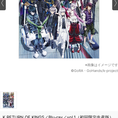
※画像はイメージです
©GoRA・GoHands/k-project
K RETURN OF KINGS／Blu-ray／vol.1（初回限定生産版）