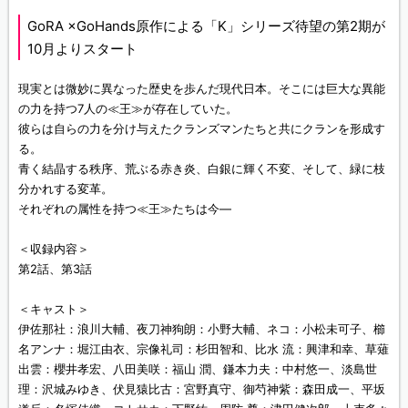
GoRA ×GoHands原作による「K」シリーズ待望の第2期が
10月よりスタート
現実とは微妙に異なった歴史を歩んだ現代日本。そこには巨大な異能
の力を持つ7人の≪王≫が存在していた。
彼らは自らの力を分け与えたクランズマンたちと共にクランを形成す
る。
青く結晶する秩序、荒ぶる赤き炎、白銀に輝く不変、そして、緑に枝
分かれする変革。
それぞれの属性を持つ≪王≫たちは今―
＜収録内容＞
第2話、第3話
＜キャスト＞
伊佐那社：浪川大輔、夜刀神狗朗：小野大輔、ネコ：小松未可子、櫛
名アンナ：堀江由衣、宗像礼司：杉田智和、比水 流：興津和幸、草薙
出雲：櫻井孝宏、八田美咲：福山 潤、鎌本力夫：中村悠一、淡島世
理：沢城みゆき、伏見猿比古：宮野真守、御芍神紫：森田成一、平坂