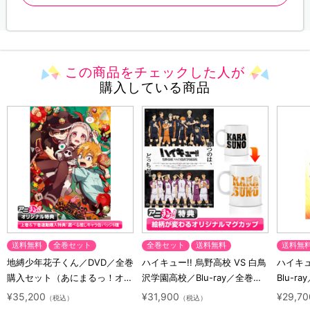
この商品をチェックした人が
購入している商品
送料無料
全巻セット
全巻セット
送料無料
送料無
地縛少年花子くん／DVD／全巻
ハイキュー!! 烏野高校 VS 白鳥
ハイキュー
購入セット（あにまるっ！オリ
沢学園高校／Blu-ray／全巻セ
Blu-ra
ジナル特典付き・送料無料）
ット（初回生産限定・アニまる
ト（初
¥35,200
¥31,900
¥29,70
（税込）
（税込）
っ！オリジナル特典付き・送料
料）