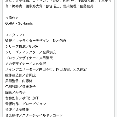
道反：名塚佳織、コトサカ：下野紘、周防 尊：津田健次郎、十束多々
良：梶裕貴、國常路大覚：飯塚昭三、雪染菊理：佐藤聡美
＜原作＞
GoRA ×GoHands
＜スタッフ＞
監督／キャラクターデザイン 鈴木信吾
シリーズ構成／GoRA
シリーズディレクター／金澤洪充
プロップデザイナー／岸田隆宏
メカデザイナー／大久保宏
メインアニメーター／内田孝行、岡田直樹、大久保宏
総作画監督／古田誠
美術監督／内藤健
色彩設計／斉藤友子
編集／丹彩子
音響監督／横田知加子
音響制作／グロービジョン
音楽／遠藤幹雄
音楽制作／スターチャイルドレコード