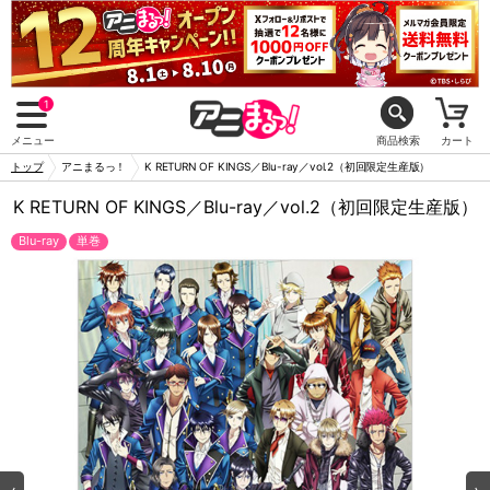
1
メニュー
商品検索
カート
トップ
アニまるっ！
K RETURN OF KINGS／Blu-ray／vol.2（初回限定生産版）
K RETURN OF KINGS／Blu-ray／vol.2（初回限定生産版）
Blu-ray
単巻