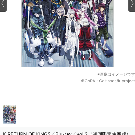
※画像はイメージです
©GoRA・GoHands/k-project
K RETURN OF KINGS／Blu-ray／vol.2（初回限定生産版）