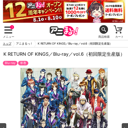
1
メニュー
商品検索
カート
トップ
アニまるっ！
K RETURN OF KINGS／Blu-ray／vol.6（初回限定生産版）
K RETURN OF KINGS／Blu-ray／vol.6（初回限定生産版）
Blu-ray
単巻