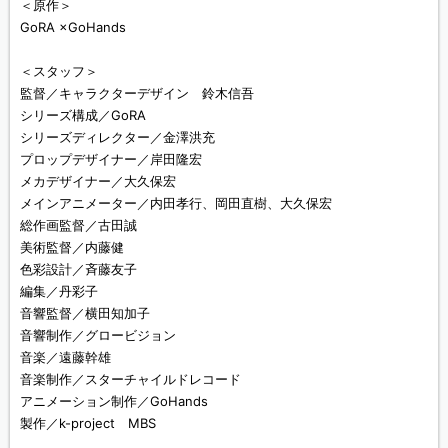
＜原作＞
GoRA ×GoHands
＜スタッフ＞
監督／キャラクターデザイン 鈴木信吾
シリーズ構成／GoRA
シリーズディレクター／金澤洪充
プロップデザイナー／岸田隆宏
メカデザイナー／大久保宏
メインアニメーター／内田孝行、岡田直樹、大久保宏
総作画監督／古田誠
美術監督／内藤健
色彩設計／斉藤友子
編集／丹彩子
音響監督／横田知加子
音響制作／グロービジョン
音楽／遠藤幹雄
音楽制作／スターチャイルドレコード
アニメーション制作／GoHands
製作／k-project MBS