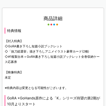
商品詳細
特典情報
【封入特典】
◇GoRA書き下ろし短篇小説ブックレット
◇「抜刀総選挙」描き下ろしアニメイラスト豪華カード(2種)
◇#1複製台本＋GoRA書き下ろし短篇小説ブックレット全巻収納ケー
ス応募券
【映像特典】
未定
※特典内容は変更となる可能性がございます。
GoRA ×GoHands原作による「K」シリーズ待望の第2期が
10月よりスタート