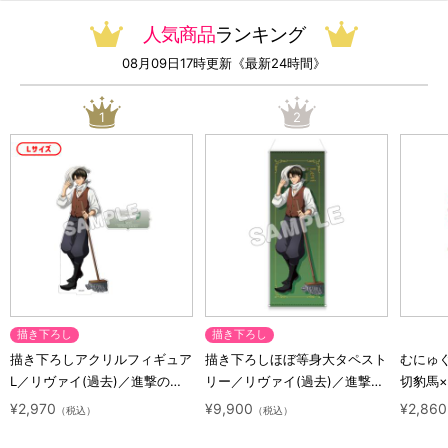
人気商品
ランキング
08月09日17時更新《最新24時間》
1
2
描き下ろし
描き下ろし
描き下ろしアクリルフィギュア
描き下ろしほぼ等身大タペスト
むにゅ
L／リヴァイ(過去)／進撃の巨
リー／リヴァイ(過去)／進撃の
切豹馬
人 10 Years Journey
巨人 10 Years Journey
ロック
¥2,970
¥9,900
¥2,860
（税込）
（税込）
ズ