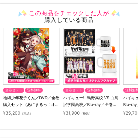
この商品をチェックした人が
購入している商品
全巻セット
送料無料
全巻セット
送料無料
送料無
地縛少年花子くん／DVD／全巻
ハイキュー!! 烏野高校 VS 白鳥
ハイキュー
購入セット（あにまるっ！オリ
沢学園高校／Blu-ray／全巻セ
Blu-ra
ジナル特典付き・送料無料）
ット（初回生産限定・アニまる
ト（初
¥35,200
¥31,900
¥29,70
（税込）
（税込）
っ！オリジナル特典付き・送料
料）
無料）