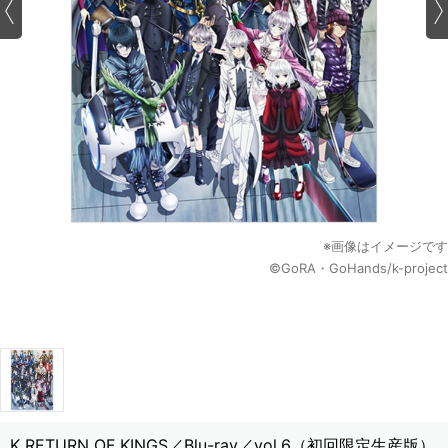
※画像はイメージです
©GoRA・GoHands/k-project
K RETURN OF KINGS／Blu-ray／vol.6（初回限定生産版）