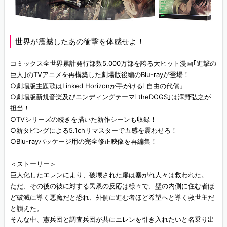
世界が震撼したあの衝撃を体感せよ！
コミックス全世界累計発行部数5,000万部を誇る大ヒット漫画｢進撃の
巨人｣のTVアニメを再構築した劇場版後編のBlu-rayが登場！
○劇場版主題歌はLinked Horizonが手がける｢自由の代償」
○劇場版新規音楽及びエンディングテーマ｢theDOGS｣は澤野弘之が
担当！
○TVシリーズの続きを描いた新作シーンも収録！
○新タビングによる5.1chリマスターで五感を震わせろ！
○Blu-rayパッケージ用の完全修正映像を再編集！
＜ストーリー＞
巨人化したエレンにより、破壊された扉は塞がれ人々は救われた。
ただ、その後の彼に対する民衆の反応は様々で、壁の内側に住む者ほ
ど破滅に導く悪魔だと恐れ、外側に進む者ほど希望へと導く救世主だ
と讃えた。
そんな中、憲兵団と調査兵団が共にエレンを引き入れたいと名乗り出