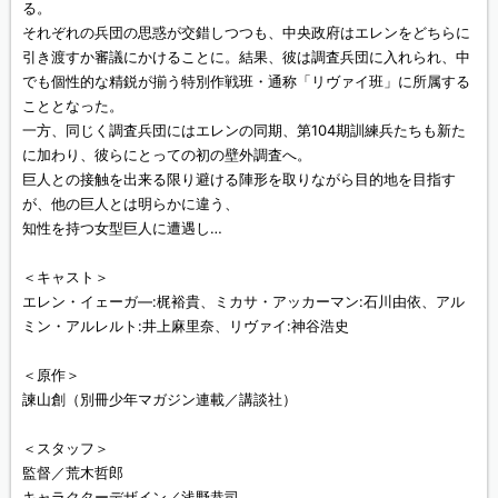
る。
それぞれの兵団の思惑が交錯しつつも、中央政府はエレンをどちらに
引き渡すか審議にかけることに。結果、彼は調査兵団に入れられ、中
でも個性的な精鋭が揃う特別作戦班・通称「リヴァイ班」に所属する
こととなった。
一方、同じく調査兵団にはエレンの同期、第104期訓練兵たちも新た
に加わり、彼らにとっての初の壁外調査へ。
巨人との接触を出来る限り避ける陣形を取りながら目的地を目指す
が、他の巨人とは明らかに違う、
知性を持つ女型巨人に遭遇し…
＜キャスト＞
エレン・イェーガ―:梶裕貴、ミカサ・アッカーマン:石川由依、アル
ミン・アルレルト:井上麻里奈、リヴァイ:神谷浩史
＜原作＞
諫山創（別冊少年マガジン連載／講談社）
＜スタッフ＞
監督／荒木哲郎
キャラクターデザイン／浅野恭司