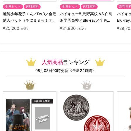
全巻セット
送料無料
全巻セット
送料無料
送料無
地縛少年花子くん／DVD／全巻
ハイキュー!! 烏野高校 VS 白鳥
ハイキュー
購入セット（あにまるっ！オリ
沢学園高校／Blu-ray／全巻セ
Blu-ra
ジナル特典付き・送料無料）
ット（初回生産限定・アニまる
ト（初
¥35,200
¥31,900
¥29,70
（税込）
（税込）
っ！オリジナル特典付き・送料
料）
無料）
人気商品
ランキング
08月08日00時更新《最新24時間》
1
2