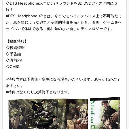
◇DTS Headphone:X™11.1chサラウンドをBD DVDディスク内に収
録！
※DTS Headphone:X™とは、今までモバイルデバイス上で不可能だっ
た、息を飲むような迫力と空間的特徴を備えた音、映画、ゲームをヘ
ッドホンで体験できる、他に類のない新しいテクノロジーです。
【映像特典】
◇後編特報
◇予告編
◇直前PV
◇CM集
※特典内容は予告無く変更になる場合がございます。あらかじめご了
承下さい。
※特典はなくなり次第終了となります。