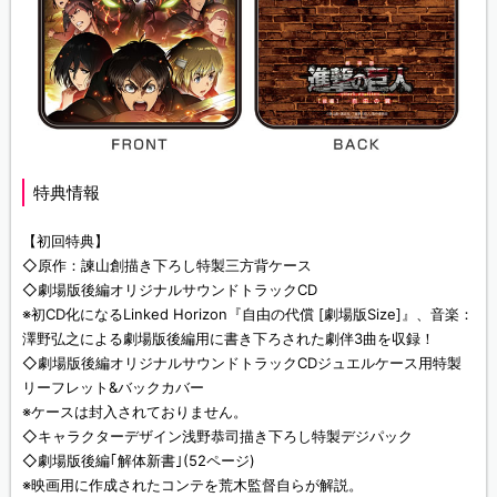
特典情報
【初回特典】
◇原作：諫山創描き下ろし特製三方背ケース
◇劇場版後編オリジナルサウンドトラックCD
※初CD化になるLinked Horizon『自由の代償 [劇場版Size]』、音楽：
澤野弘之による劇場版後編用に書き下ろされた劇伴3曲を収録！
◇劇場版後編オリジナルサウンドトラックCDジュエルケース用特製
リーフレット&バックカバー
※ケースは封入されておりません。
◇キャラクターデザイン浅野恭司描き下ろし特製デジパック
◇劇場版後編｢解体新書｣(52ページ)
※映画用に作成されたコンテを荒木監督自らが解説。