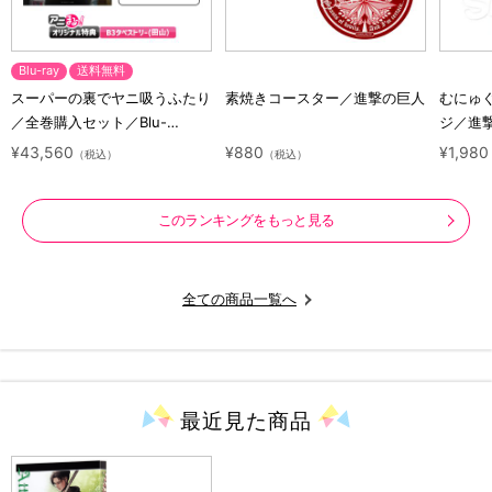
Blu-ray
送料無料
スーパーの裏でヤニ吸うふたり
素焼きコースター／進撃の巨人
むにゅ
／全巻購入セット／Blu-
ジ／進
ray（アニまるっ！オリジナル
ラクタ
¥43,560
¥880
¥1,980
（税込）
（税込）
特典付き・送料無料）
このランキングをもっと見る
全ての商品一覧へ
最近見た
商品