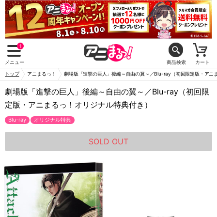
1
メニュー
商品検索
カート
トップ
アニまるっ！
劇場版「進撃の巨人」後編～自由の翼～／Blu-ray（初回限定版・ア
劇場版「進撃の巨人」後編～自由の翼～／Blu-ray（初回限
定版・アニまるっ！オリジナル特典付き）
Blu-ray
オリジナル特典
SOLD OUT