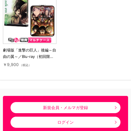
劇場版「進撃の巨人」後編～自
由の翼～／Blu-ray（初回限定
版・アニまるっ！オリジナル特
￥9,900
（税込）
典付き）
新規会員・メルマガ登録
ログイン