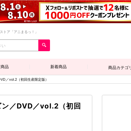
ンストア「アニまるっ！」
定商品
新着商品
商品カテゴ
VD／vol.2（初回生産限定版）
ン／DVD／vol.2（初回