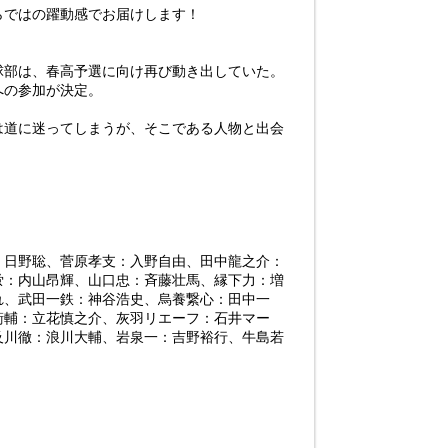
らではの躍動感でお届けします！
球部は、春高予選に向け再び動き出していた。
への参加が決定。
は道に迷ってしまうが、そこである人物と出会
：日野聡、菅原孝支：入野自由、田中龍之介：
蛍：内山昂輝、山口忠：斉藤壮馬、縁下力：増
れ、武田一鉄：神谷浩史、烏養繋心：田中一
衛輔：立花慎之介、灰羽リエーフ：石井マー
及川徹：浪川大輔、岩泉一：吉野裕行、牛島若