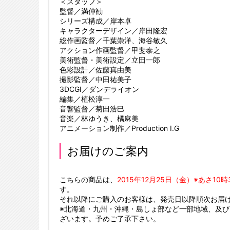
＜スタッフ＞
監督／満仲勧
シリーズ構成／岸本卓
キャラクターデザイン／岸田隆宏
総作画監督／千葉崇洋、海谷敏久
アクション作画監督／甲斐泰之
美術監督・美術設定／立田一郎
色彩設計／佐藤真由美
撮影監督／中田祐美子
3DCGI／ダンデライオン
編集／植松淳一
音響監督／菊田浩巳
音楽／林ゆうき、橘麻美
アニメーション制作／Production I.G
お届けのご案内
こちらの商品は、
2015年12月25日（金）※あさ10
す。
それ以降にご購入のお客様は、発売日以降順次お届
※北海道・九州・沖縄・島しょ部など一部地域、及
ざいます。予めご了承下さい。