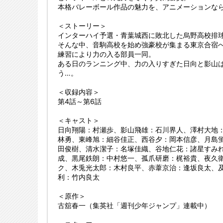
本格バレーボール作品の魅力を、アニメーションな
＜ストーリー＞
インターハイ予選・青葉城西に敗北した烏野高校排
そんな中、音駒高校を始め強豪校が集まる東京合宿
練習により力の入る部員一同。
ある日のランニング中、力の入りすぎた日向と影山
う…。
＜収録内容＞
第4話～第6話
＜キャスト＞
日向翔陽：村瀬歩、影山飛雄：石川界人、澤村大地
林勇、東峰旭：細谷佳正、西谷夕：岡本信彦、月島
田俊樹、清水潔子：名塚佳織、谷地仁花：諸星すみ
成、黒尾鉄朗：中村悠一、孤爪研磨：梶裕貴、夜久
ク、木兎光太郎：木村良平、赤葦京治：逢坂良太、
利：竹内良太
＜原作＞
古舘春一（集英社「週刊少年ジャンプ」連載中）