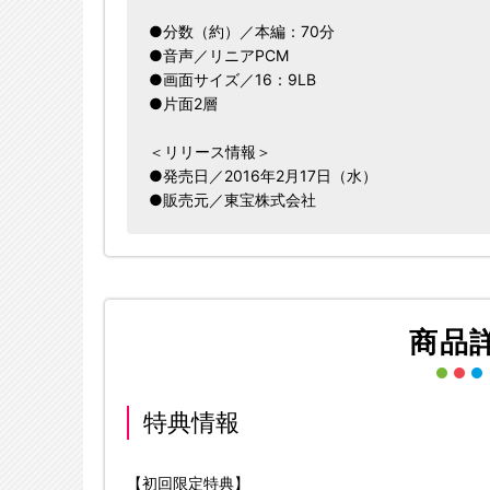
●分数（約）／本編：70分
●音声／リニアPCM
●画面サイズ／16：9LB
●片面2層
＜リリース情報＞
●発売日／2016年2月17日（水）
●販売元／東宝株式会社
商品
特典情報
【初回限定特典】