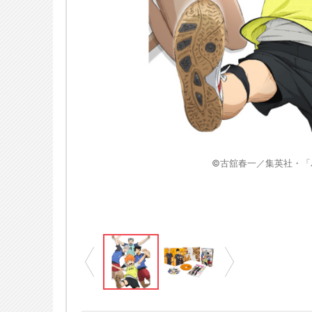
※画像はイメージです
」製作委員会・MBS
©古舘春一／集英社・「