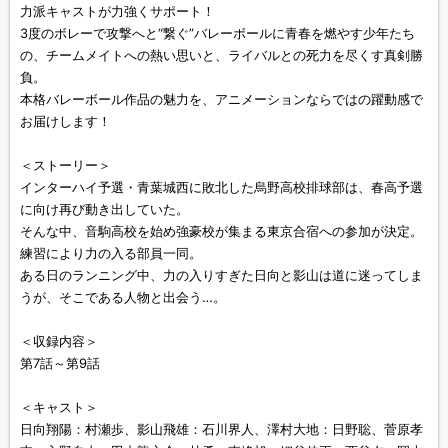
力派キャストが力強くサポート！
3度のボレーで攻撃へと“繋ぐ”バレーボールに青春を燃やす少年たち
の、チームメイトへの熱い思いと、ライバルとの死力を尽くす真剣勝
負。
本格バレーボール作品の魅力を、アニメーションならではの躍動感で
お届けします！
＜ストーリー＞
インターハイ予選・青葉城西に敗北した烏野高校排球部は、春高予選
に向け再び動き出していた。
そんな中、音駒高校を始め強豪校が集まる東京合宿への参加が決定。
練習により力の入る部員一同。
ある日のランニング中、力の入りすぎた日向と影山は道に迷ってしま
うが、そこである人物と出会う…。
＜収録内容＞
第7話～第9話
＜キャスト＞
日向翔陽：村瀬歩、影山飛雄：石川界人、澤村大地：日野聡、菅原孝