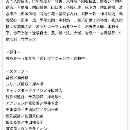
支：入野自由、田中龍之介：林勇、東峰旭：細谷佳正、西谷夕：岡本
信彦、月島蛍：内山昂輝、山口忠：斉藤壮馬、縁下力：増田俊樹、清
水潔子：名塚佳織、谷地仁花：諸星すみれ、武田一鉄：神谷浩史、烏
養繋心：田中一成、黒尾鉄朗：中村悠一、孤爪研磨：梶裕貴、夜久衛
輔：立花慎之介、灰羽リエーフ：石井マーク、木兎光太郎：木村良
平、赤葦京治：逢坂良太、及川徹：浪川大輔、岩泉一：吉野裕行、牛
島若利：竹内良太
＜原作＞
古舘春一（集英社「週刊少年ジャンプ」連載中）
＜スタッフ＞
監督／満仲勧
シリーズ構成／岸本卓
キャラクターデザイン／岸田隆宏
総作画監督／千葉崇洋、海谷敏久
アクション作画監督／甲斐泰之
美術監督・美術設定／立田一郎
色彩設計／佐藤真由美
撮影監督／中田祐美子
3DCGI／ダンデライオン