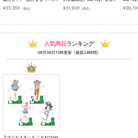
ジナル特典付き・送料無料）
ット（初回生産限定・アニまる
ト（初
¥35,200
¥31,900
¥29,70
（税込）
（税込）
っ！オリジナル特典付き・送料
料）
無料）
人気商品
ランキング
08月06日13時更新《最新24時間》
1
アクリルスタンド こもれびver.