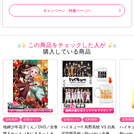
キャンペーン・特集ページへ
この商品をチェックした人が
購入している商品
送料無料
全巻セット
全巻セット
送料無料
送料無
地縛少年花子くん／DVD／全巻
ハイキュー!! 烏野高校 VS 白鳥
ハイキュー
購入セット（あにまるっ！オリ
沢学園高校／Blu-ray／全巻セ
Blu-ra