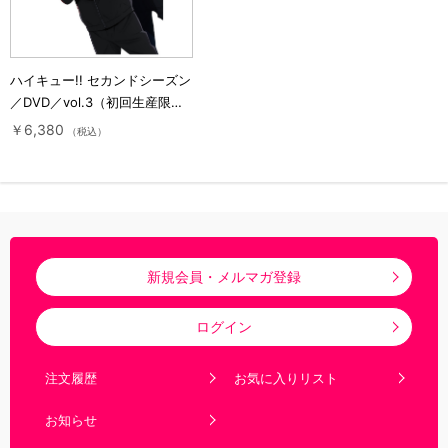
ハイキュー!! セカンドシーズン
／DVD／vol.3（初回生産限定
版）
￥6,380
（税込）
新規会員・メルマガ登録
ログイン
注文履歴
お気に入りリスト
お知らせ