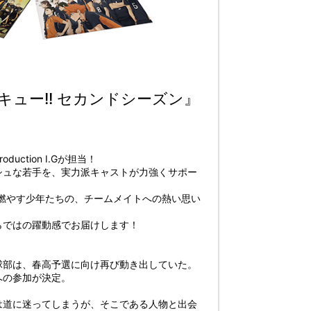
ュー!! セカンドシーズン』
ction I.Gが担当！
シュな若手を、実力派キャストが力強くサポー
を燃やす少年たちの、チームメイトへの熱い思い
らではの躍動感でお届けします！
球部は、春高予選に向け再び動き出していた。
への参加が決定。
は道に迷ってしまうが、そこである人物と出会