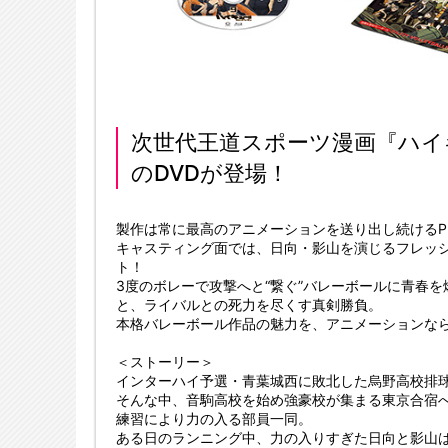
次世代王道スポーツ漫画『ハイキ
のDVDが登場！
製作は常に最高のアニメーションを送り出し続けるProdu
キャスティング面では、日向・影山を演じるフレッ
ト！
3度のボレーで攻撃へと“繋ぐ”バレーボールに青春
と、ライバルとの死力を尽くす真剣勝負。
本格バレーボール作品の魅力を、アニメーションな
＜ストーリー＞
インターハイ予選・青葉城西に敗北した烏野高校排
そんな中、音駒高校を始め強豪校が集まる東京合宿
練習により力の入る部員一同。
ある日のランニング中、力の入りすぎた日向と影山