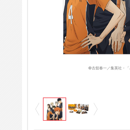
※画像はイメージです
」製作委員会・MBS
©古舘春一／集英社・「