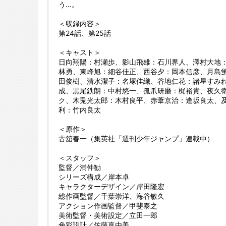
う…。
＜収録内容＞
第24話、第25話
＜キャスト＞
日向翔陽：村瀬歩、影山飛雄：石川界人、澤村大地
林勇、東峰旭：細谷佳正、西谷夕：岡本信彦、月島
田俊樹、清水潔子：名塚佳織、谷地仁花：諸星すみ
成、黒尾鉄朗：中村悠一、孤爪研磨：梶裕貴、夜久
ク、木兎光太郎：木村良平、赤葦京治：逢坂良太、
利：竹内良太
＜原作＞
古舘春一（集英社「週刊少年ジャンプ」連載中）
＜スタッフ＞
監督／満仲勧
シリーズ構成／岸本卓
キャラクターデザイン／岸田隆宏
総作画監督／千葉崇洋、海谷敏久
アクション作画監督／甲斐泰之
美術監督・美術設定／立田一郎
色彩設計／佐藤真由美