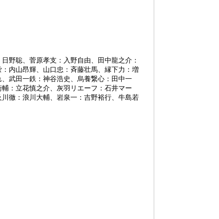
：日野聡、菅原孝支：入野自由、田中龍之介：
蛍：内山昂輝、山口忠：斉藤壮馬、縁下力：増
れ、武田一鉄：神谷浩史、烏養繋心：田中一
衛輔：立花慎之介、灰羽リエーフ：石井マー
及川徹：浪川大輔、岩泉一：吉野裕行、牛島若