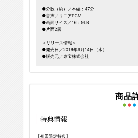
●分数（約）／本編：47分
●音声／リニアPCM
●画面サイズ／16：9LB
●片面2層
＜リリース情報＞
●発売日／2016年9月14日（水）
●販売元／東宝株式会社
商品
特典情報
【初回限定特典】