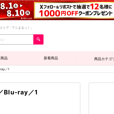
ンストア「アニまるっ！」
定商品
新着商品
商品カテゴ
ray／1
lu-ray／1