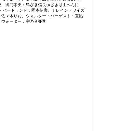
、御門零央：島ざき信長(※ざきは山へんに
・バートランド：岡本信彦、ナレイン・ワイズ
：佐々木りお、ウォルター・バーゲスト：置鮎
・ウォーター：宇乃音亜季