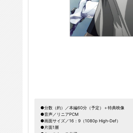
●分数（約）／本編60分（予定）＋特典映像
●音声／リニアPCM
●画面サイズ／16：9（1080p High-Def）
●片面1層