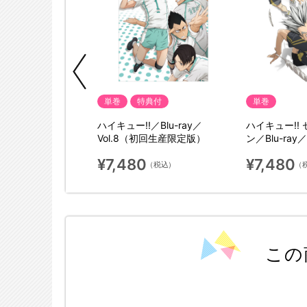
単巻
特典付
単巻
! セカンドシーズ
ハイキュー!!／Blu-ray／
ハイキュー!!
ay／vol.5（初回生産
Vol.8（初回生産限定版）
ン／Blu-ray
限定版）
¥7,480
¥7,480
（税込）
（税込）
（
この