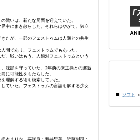
との戦いは、新たな局面を迎えていた。
世界中にまき散らした。それらはやがて、独立
ANI
できたが、一部のフェストゥムは人類との共生
は人間であり、フェストゥムでもあった。
んだ。戦いはもう、人類対フェストゥムという
し、沈黙を守っていた。2年前の来主操との邂逅
は島に可能性をもたらした。
敵を理解する術を模索していた。
としていた。フェストゥムの言語を解する少女
ソフト
：松本まりか、要咲良：新井里美、近藤剣司：