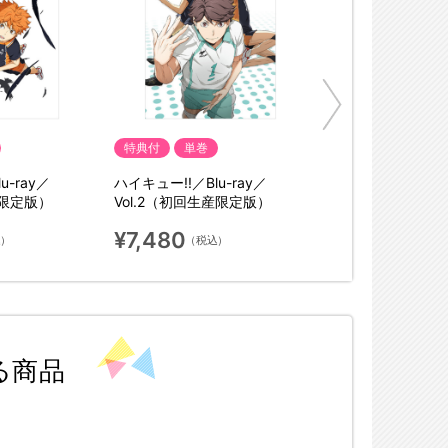
特典付
単巻
u-ray／
ハイキュー!!／Blu-ray／
産限定版）
Vol.2（初回生産限定版）
¥7,480
込）
（税込）
る商品