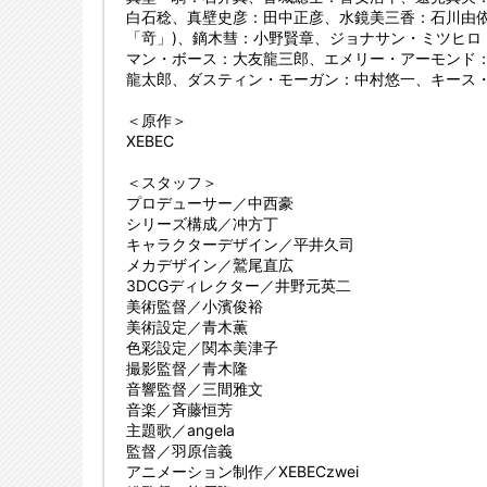
白石稔、真壁史彦：田中正彦、水鏡美三香：石川由依
「竒」)、鏑木彗：小野賢章、ジョナサン・ミツヒロ
マン・ボース：大友龍三郎、エメリー・アーモンド
龍太郎、ダスティン・モーガン：中村悠一、キース
＜原作＞
XEBEC
＜スタッフ＞
プロデューサー／中西豪
シリーズ構成／冲方丁
キャラクターデザイン／平井久司
メカデザイン／鷲尾直広
3DCGディレクター／井野元英二
美術監督／小濱俊裕
美術設定／青木薫
色彩設定／関本美津子
撮影監督／青木隆
音響監督／三間雅文
音楽／斉藤恒芳
主題歌／angela
監督／羽原信義
アニメーション制作／XEBECzwei