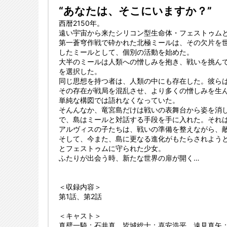
“あなたは、そこにいますか？”
西暦2150年。
遠い宇宙から来たシリコン型生命体・フェストゥム
第一蒼穹作戦で砕かれた北極ミールは、その欠片を
したミールとして、個別の活動を始めた。
大半のミールは人類への憎しみを抱き、戦いを挑ん
を選択した。
同じ思想を持つ者は、人類の中にも存在した。彼ら
その存在が戦局を混乱させ、より多くの憎しみを生
単純な構図では語れなくなっていた。
そんんなか、竜宮島だけは戦いの表舞台から姿を消
で、島はミールと対話する手段を手に入れた。それ
アルヴィスの子たちは、戦いの準備を整えながら、
そして、今また、島に更なる進化がもたらされよう
とフェストゥムに守られた少女。
ふたりが出会う時、新たな世界の扉が開く…
＜収録内容＞
第1話、第2話
＜キャスト＞
真壁一騎：石井真、皆城総士：喜安浩平、遠見真矢