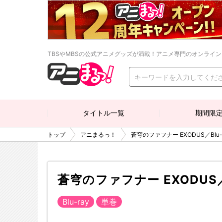
TBSやMBSの公式アニメグッズが満載！アニメ専門のオンライ
タイトル一覧
期間限
トップ
アニまるっ！
蒼穹のファフナー EXODUS／Blu-
蒼穹のファフナー EXODUS／B
Blu-ray
単巻