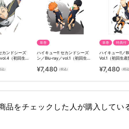
単巻
単巻
特典付
 セカンドシーズ
ハイキュー!! セカンドシーズ
ハイキュー!!／Bl
／vol.4（初回生産
ン／Blu-ray／vol.1（初回生産
Vol.1（初回生
限定版）
¥7,480
¥7,480
税込）
（税込）
（税
商品をチェックした人が購入してい