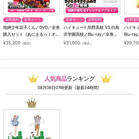
送料無料
全巻セット
全巻セット
送料無料
送料無
地縛少年花子くん／DVD／全巻
ハイキュー!! 烏野高校 VS 白鳥
ハイキュー
購入セット（あにまるっ！オリ
沢学園高校／Blu-ray／全巻セ
Blu-ra
ジナル特典付き・送料無料）
ット（初回生産限定・アニまる
ト（初
¥35,200
¥31,900
¥29,70
（税込）
（税込）
っ！オリジナル特典付き・送料
料）
無料）
人気商品
ランキング
08月06日07時更新《最新24時間》
1