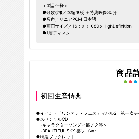
＜製品仕様＞
●分数(約)／本編40分＋特典映像30分
●音声／リニアPCM 日本語
●画面サイズ／16：9（1080p HighDefinition 
●1層ディスク
商品
初回生産特典
●イベント「ワンオフ・フェスティバル2」第一次チ
●スペシャルCD
-キャラクターソング＜篠ノ之箒＞
-BEAUTIFUL SKY 箒ソロVer.
●特製ブックレット