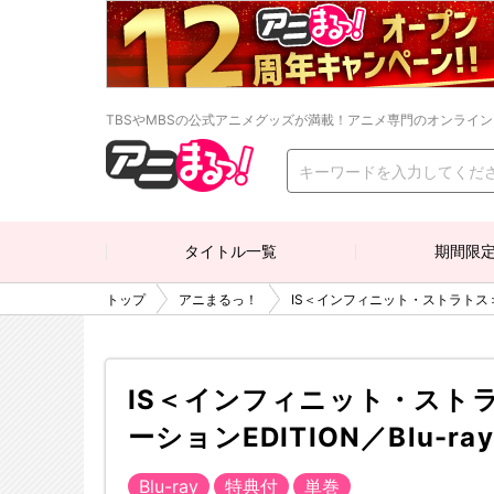
TBSやMBSの公式アニメグッズが満載！アニメ専門のオンライ
タイトル一覧
期間限
トップ
アニまるっ！
IS＜インフィニット・ストラトス＞2
IS＜インフィニット・スト
ーションEDITION／Blu-
Blu-ray
特典付
単巻