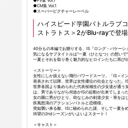
●PV集 Vol.1
●CM集 Vol.1
●スーパーピクチャーレーベル
ハイスピード学園バトルラブコ
ストラトス＞2がBlu-rayで登
40分もの本編でお贈りする、IS『ロング・バケーション
気になるサブタイトルは”一夏（ひとなつ）の想いで”
一夏とそれを取り巻く魅力的なヒロインたちに再び
＜ストーリー＞
女性にしか扱えない飛行パワードスーツ、「IS＜イ
発表されて以降、世界は女性優位の社会となった。I
世界各国より集められた代表候補生の少女達が通う
は、男でありながら何故かISの起動が出来てしまっ
女の園に男がひとり、幼なじみの剣道少女・箒をは
疾風怒濤のアクションバトルと恋模様。
突如襲い来る敵、ISに秘められた謎、そして一夏をめ
待望の2ndシーズンがいよいよスタート！
＜キャスト＞