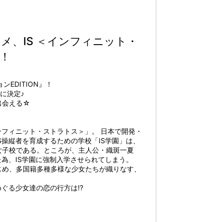
メ、IS ＜インフィニット・
場！
EDITION』！
に決定♪
出会える☆
ンフィニット・ストラトス＞」。 日本で開発・
S操縦者を育成するための学校「IS学園」は、
女子校である。ところが、主人公・織斑一夏
た為、IS学園に強制入学させられてしまう。
じめ、多国籍多種多様な少女たちが織りなす、
ぐる少女達の恋の行方は!?