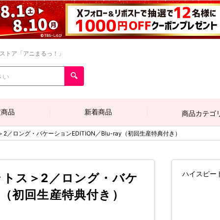
ンストア「アニまるっ！」
定商品
新着商品
商品カテゴ
／ロング・バケーションEDITION／Blu-ray（初回生産特典付き）
ハイスピー
ラトス＞2／ロング・バケ
ray（初回生産特典付き）