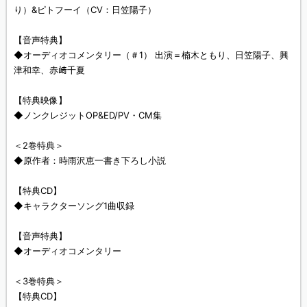
り）&ピトフーイ（CV：日笠陽子）
【音声特典】
◆オーディオコメンタリー（＃1） 出演＝楠木ともり、日笠陽子、興
津和幸、赤﨑千夏
【特典映像】
◆ノンクレジットOP&ED/PV・CM集
＜2巻特典＞
◆原作者：時雨沢恵一書き下ろし小説
【特典CD】
◆キャラクターソング1曲収録
【音声特典】
◆オーディオコメンタリー
＜3巻特典＞
【特典CD】