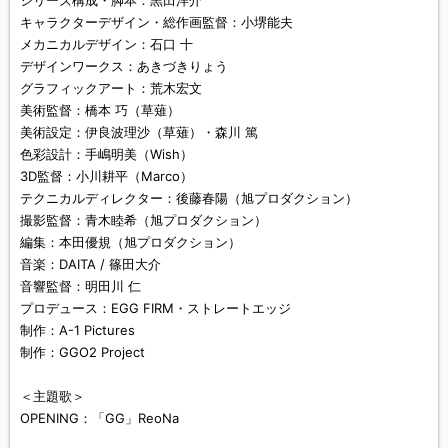
キャラクターデザイン・総作画監督：小堺能夫
メカニカルデザイン：石口 十
デザインワークス：あきづきりょう
グラフィックアート：荒木宏文
美術監督：橋本 巧（草薙）
美術設定：伊良波理沙（草薙）・森川 篤
色彩設計：手嶋明美（Wish）
3D監督：小川耕平（Marco）
テクニカルディレクター：後藤春陽（旭プロダクション）
撮影監督：青木睦希（旭プロダクション）
編集：本田優規（旭プロダクション）
音楽：DAITA / 篠田大介
音響監督：明田川 仁
プロデュース：EGG FIRM・ストレートエッジ
制作：A-1 Pictures
制作：GGO2 Project
＜主題歌＞
OPENING：「GG」ReoNa