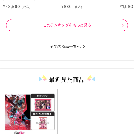
ray（アニまるっ！オリジナル
ラクタ
¥43,560
¥880
¥1,980
（税込）
（税込）
特典付き・送料無料）
このランキングをもっと見る
全ての商品一覧へ
最近見た
商品