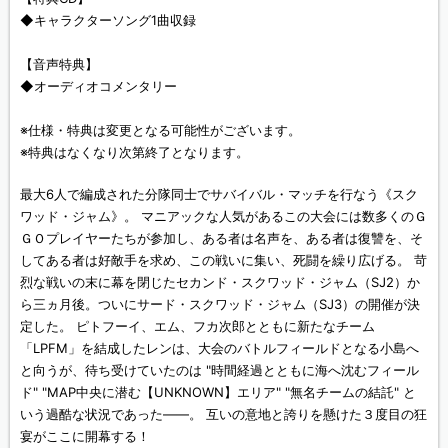
◆キャラクターソング1曲収録
【音声特典】
◆オーディオコメンタリー
※仕様・特典は変更となる可能性がございます。
※特典はなくなり次第終了となります。
最大6人で編成された分隊同士でサバイバル・マッチを行なう《スク
ワッド・ジャム》。 マニアックな人気があるこの大会には数多くのＧ
ＧＯプレイヤーたちが参加し、ある者は名声を、ある者は復讐を、そ
してある者は好敵手を求め、この戦いに集い、死闘を繰り広げる。 苛
烈な戦いの末に幕を閉じたセカンド・スクワッド・ジャム（SJ2）か
ら三ヵ月後。ついにサード・スクワッド・ジャム（SJ3）の開催が決
定した。 ピトフーイ、エム、フカ次郎とともに新たなチーム
「LPFM」を結成したレンは、大会のバトルフィールドとなる小島へ
と向うが、待ち受けていたのは "時間経過とともに海へ沈むフィール
ド" "MAP中央に潜む【UNKNOWN】エリア" "無名チームの結託" と
いう過酷な状況であった――。 互いの意地と誇りを懸けた３度目の狂
宴がここに開幕する！