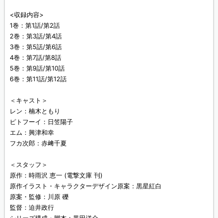
<収録内容>
1巻：第1話/第2話
2巻：第3話/第4話
3巻：第5話/第6話
4巻：第7話/第8話
5巻：第9話/第10話
6巻：第11話/第12話
＜キャスト＞
レン：楠木ともり
ピトフーイ：日笠陽子
エム：興津和幸
フカ次郎：赤﨑千夏
＜スタッフ＞
原作：時雨沢 恵一 (電撃文庫 刊)
原作イラスト・キャラクターデザイン原案：黒星紅白
原案・監修：川原 礫
監督：迫井政行
シリーズ構成・脚本：黒田洋介