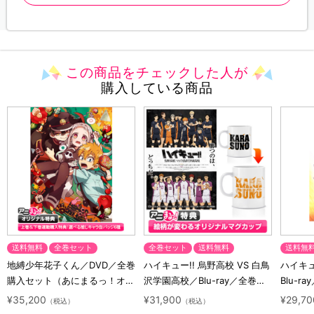
この商品をチェックした人が
購入している商品
送料無料
全巻セット
全巻セット
送料無料
送料無
地縛少年花子くん／DVD／全巻
ハイキュー!! 烏野高校 VS 白鳥
ハイキュー
購入セット（あにまるっ！オリ
沢学園高校／Blu-ray／全巻セ
Blu-ra
ジナル特典付き・送料無料）
ット（初回生産限定・アニまる
ト（初
¥35,200
¥31,900
¥29,70
（税込）
（税込）
っ！オリジナル特典付き・送料
料）