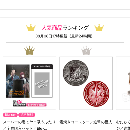
無料）
人気商品
ランキング
08月08日17時更新《最新24時間》
1
2
Blu-ray
送料無料
スーパーの裏でヤニ吸うふたり
素焼きコースター／進撃の巨人
むにゅ
／全巻購入セット／Blu-
ジ／進