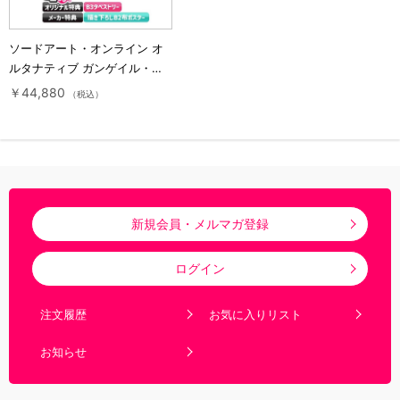
ソードアート・オンライン オ
ルタナティブ ガンゲイル・オ
ンラインⅡ／全巻購入セット／
￥44,880
（税込）
Blu-ray（アニまるっ！オリジ
ナル特典付き・送料無料・完全
生産限定版）
新規会員・メルマガ登録
ログイン
注文履歴
お気に入りリスト
お知らせ