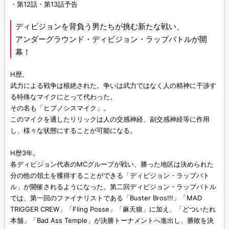
・第12話・第13話予告
ディビジョンを背負う男たちが挑む新たな戦い、
アンダーグラウンド・ディビジョン・ラップバトルが開
幕！
H歴。
武力による戦争は根絶された。争いは武力ではなく人の精神に干渉す
る特殊なマイクにとって代わった。
その名も「ヒプノシスマイク」。
このマイクを通したリリックは人の交感神経、副交感神経等に作用
し、様々な状態にすることが可能になる。
H歴3年。
各ディビジョン代表のMCグループが戦い、勝った地区は決められた
分の他の領土を獲得することができる「ディビジョン・ラップバト
ル」が開催されるようになった。第二回ディビジョン・ラップバトル
では、第一回のファイナリストである「Buster Bros!!!」「MAD
TRIGGER CREW」「Fling Posse」「麻天狼」に加え、「どついたれ
本舗」「Bad Ass Temple」が決勝トーナメントへ進出し、勝敗を決