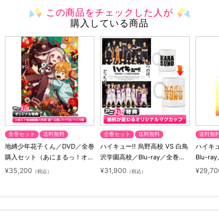
この商品をチェックした人が
購入している商品
全巻セット
送料無料
全巻セット
送料無料
送料無
地縛少年花子くん／DVD／全巻
ハイキュー!! 烏野高校 VS 白鳥
ハイキュー
購入セット（あにまるっ！オリ
沢学園高校／Blu-ray／全巻セ
Blu-ra
ジナル特典付き・送料無料）
ット（初回生産限定・アニまる
ト（初
¥35,200
¥31,900
¥29,70
（税込）
（税込）
っ！オリジナル特典付き・送料
料）
無料）