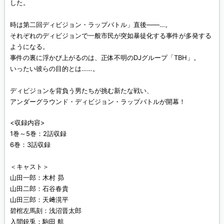
した。
時は第二回ディビジョン・ラップバトル」直後――…。
それぞれのディビジョンで一般市民が突如暴徒化する事件が多発する
ようになる。
事件の裏に浮かび上がるのは、正体不明のDJグループ「TBH」。
いったい彼らの目的とは……。
ディビジョンを背負う男たちが挑む新たな戦い、
アンダーグラウンド・ディビジョン・ラップバトルが開幕！
<収録内容>
1巻～5巻：2話収録
6巻：3話収録
＜キャスト＞
山田一郎：木村 昴
山田二郎：石谷春貴
山田三郎：天﨑滉平
碧棺左馬刻：浅沼晋太郎
入間銃兎：駒田 航