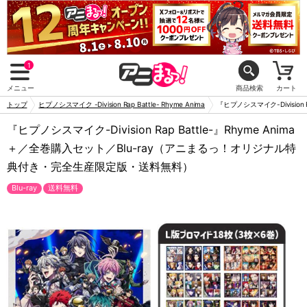
1
メニュー
商品検索
カート
トップ
ヒプノシスマイク -Division Rap Battle- Rhyme Anima
『ヒプノシスマイク-Divisio
『ヒプノシスマイク-Division Rap Battle-』Rhyme Anima
＋／全巻購入セット／Blu-ray（アニまるっ！オリジナル特
典付き・完全生産限定版・送料無料）
Blu-ray
送料無料