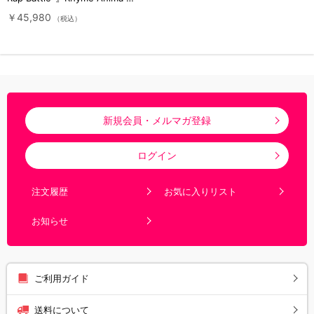
／全巻購入セット／Blu-
￥45,980
（税込）
ray（アニまるっ！オリジナル
特典付き・完全生産限定版・送
料無料）
新規会員・メルマガ登録
ログイン
注文履歴
お気に入りリスト
お知らせ
ご利用ガイド
送料について