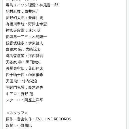
毒島メイソン理鶯：神尾晋一郎
飴村乱数：白井悠介
夢野幻太郎：斉藤壮馬
有栖川帝統：野津山幸宏
神宮寺寂雷：速水 奨
伊弉冉一二三：木島隆一
観音坂独歩：伊東健人
白膠木 簓：岩崎諒太
躑躅森盧笙：河西健吾
天谷奴 零：黒田崇矢
波羅夷空却：葉山翔太
四十物十四：榊原優希
天国 獄：竹内栄治
開闢門鬼哭：鈴木達央
キアロ：狩野 翔
スクーロ：阿座上洋平
＜スタッフ＞
原作・音楽制作：EVIL LINE RECORDS
監督：小野勝巳