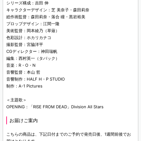
シリーズ構成：吉田 伸
キャラクターデザイン：芝 美奈子・森田莉奈
総作画監督：森田莉奈・落合 瞳・黒岩裕美
プロップデザイン：江間一隆
美術監督：岡本綾乃（草薙）
色彩設計：ホカリカナコ
撮影監督：宮脇洋平
CGディレクター：神田瑞帆
編集：西村英一（タバック）
音楽：R・O・N
音響監督：本山 哲
音響制作：HALF H・P STUDIO
制作：A-1 Pictures
＜主題歌＞
OPENING：「RISE FROM DEAD」Division All Stars
お届けご案内
こちらの商品は、下記日付までのご予約で発売日後、1週間前後でお