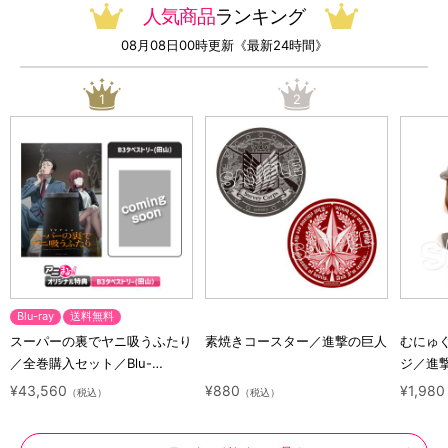
人気商品
ランキング
08月08日00時更新《最新24時間》
1
2
Blu-ray
送料無料
スーパーの裏でヤニ吸うふたり
素焼きコースター／進撃の巨人
むにゅ
／全巻購入セット／Blu-
ジ／進
ray（アニまるっ！オリジナル
ラクタ
¥43,560
¥880
¥1,980
（税込）
（税込）
特典付き・送料無料）