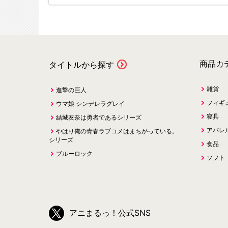
商品カ
タイトルから探す
雑貨
進撃の巨人
フィギ
ウマ娘 シンデレラグレイ
寝具
結城友奈は勇者であるシリーズ
アパレ
やはり俺の青春ラブコメはまちがっている。
シリーズ
食品
ブルーロック
ソフト
アニまるっ！公式SNS