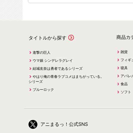
商品カ
タイトルから探す
雑貨
進撃の巨人
フィギ
ウマ娘 シンデレラグレイ
寝具
結城友奈は勇者であるシリーズ
アパレ
やはり俺の青春ラブコメはまちがっている。
シリーズ
食品
ブルーロック
ソフト
アニまるっ！公式SNS