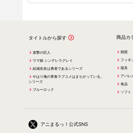
商品カ
タイトルから探す
雑貨
進撃の巨人
フィギ
ウマ娘 シンデレラグレイ
寝具
結城友奈は勇者であるシリーズ
アパレ
やはり俺の青春ラブコメはまちがっている。
シリーズ
食品
ブルーロック
ソフト
アニまるっ！公式SNS