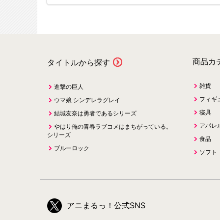
商品カ
タイトルから探す
雑貨
進撃の巨人
フィギ
ウマ娘 シンデレラグレイ
寝具
結城友奈は勇者であるシリーズ
アパレ
やはり俺の青春ラブコメはまちがっている。
シリーズ
食品
ブルーロック
ソフト
アニまるっ！公式SNS